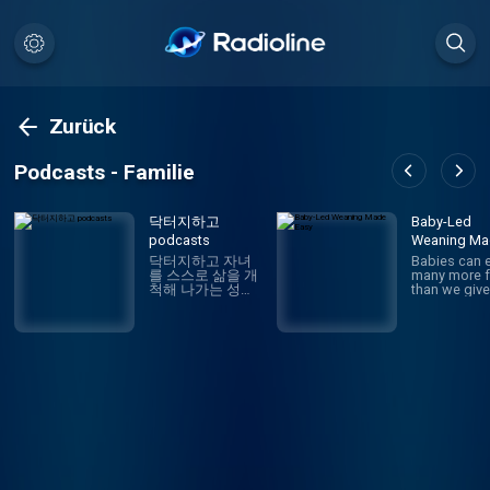
Zurück
Podcasts - Familie
닥터지하고
Baby-Led
podcasts
Weaning Ma
Easy
닥터지하고 자녀
Babies can 
를 스스로 삶을 개
many more 
척해 나가는 성인
than we giv
으로 키울 것인가
credit for! K
나는 나의 삶을 어
Ferraro,
떻게 개척해 나갈
Registered
것인가. 성장하는
Dietitian, ba
나, 그리고 배우는
weaning exp
부모가 되기 위해
and mom of
삶과 육아의 본질
helps you ge
을 나누는 공간 매
SAFE start t
주 화 토 저녁 8시
solid foods
문의 :
baby-led
drjihago@gmail.c
weaning. Ba
om Hosted on
led weaning
Acast. See
helps your 
acast.com/privac
become an