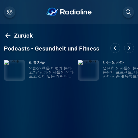
Zurück
Podcasts - Gesundheit und Fitness
리뷰자들
나는 의사다
영화와 책을 이렇게 본다
멀쩡한 의사들의 본
고? 정신과 의사들의 색다
능낭비 프로젝트, 
르고 깊이 있는 캐릭터 분
사다 시즌 4! 유튜
석, 리뷰자들 (무료. 유료
보이는라디오로 만
구독 대상 선공개)
수 있습니다.