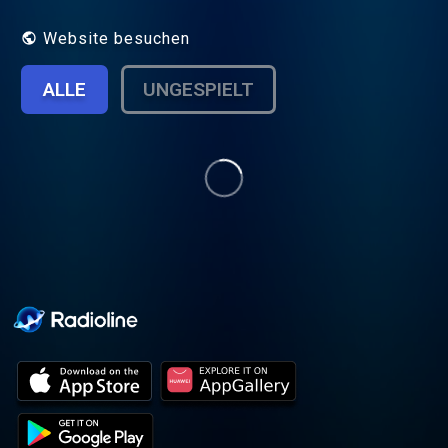
maintenant 5 ans. Plus connue sur les
réseaux sociaux sous le nom d'Elyrose. J’ai
Website besuchen
la chance de rencontrer au quotidien des
femmes exceptionnelles et j’ai crée ce
ALLE
UNGESPIELT
podcast dans le but de partager ces
histoires qui méritent d’être connues. Les
parcours personnels et professionnels
sont riches et plein de rebondissements.
J'espère qu'ils vous inspireront.