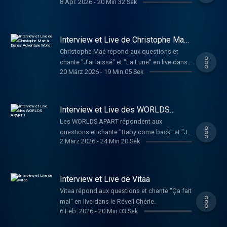
8 Apr. 2026
-
20 Min 32 Sek
Réveil Chérie.
Interview et Live de Christophe Maé
à Disney Adventure World !
Christophe Maé répond aux questions et
chante "J'ai laissé" et "La Lune" en live dans
20 März 2026
-
19 Min 05 Sek
le Réveil Chérie.
Interview et Live des WORLDS
APART !
Les WORLDS APART répondent aux
questions et chante "Baby come back" et "Je
2 März 2026
-
24 Min 20 Sek
te donne" en live dans le Réveil Chérie.
Interview et Live de Vitaa
Vitaa répond aux questions et chante "Ça fait
mal" en live dans le Réveil Chérie.
6 Feb. 2026
-
20 Min 03 Sek