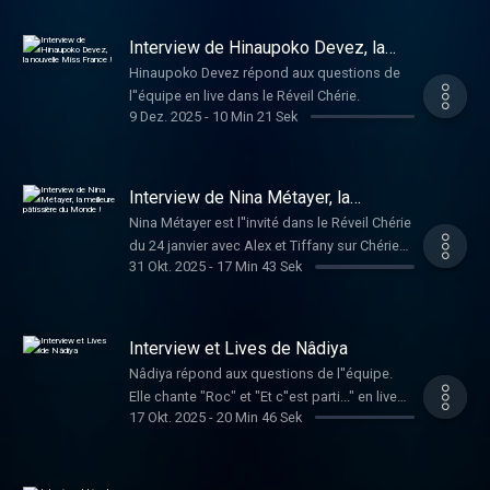
Interview de Hinaupoko Devez, la
nouvelle Miss France !
Hinaupoko Devez répond aux questions de
l''équipe en live dans le Réveil Chérie.
9 Dez. 2025
-
10 Min 21 Sek
Interview de Nina Métayer, la
meilleure pâtissière du Monde !
Nina Métayer est l''invité dans le Réveil Chérie
du 24 janvier avec Alex et Tiffany sur Chérie
31 Okt. 2025
-
17 Min 43 Sek
FM ! Elle répond aux questions dans le Réveil
Chérie.
Interview et Lives de Nâdiya
Nâdiya répond aux questions de l''équipe.
Elle chante "Roc" et "Et c''est parti..." en live
17 Okt. 2025
-
20 Min 46 Sek
dans le Réveil Chérie.