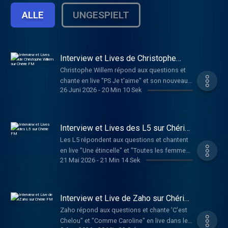
ALLE
UNGESPIELT
Interview et Lives de Christophe
Willem sur Chérie FM
Christophe Willem répond aux questions et
chante en live "PS Je t'aime" et son nouveau
26 Juni 2026
-
20 Min 10 Sek
single "Systaime"
Interview et Lives des L5 sur Chérie
FM
Les L5 répondent aux questions et chantent
en live "Une étincelle" et "Toutes les femmes
21 Mai 2026
-
21 Min 14 Sek
de ta vie"
Interview et Live de Zaho sur Chérie
FM
Zaho répond aux questions et chante 'C'est
Chelou" et "Comme Caroline" en live dans le