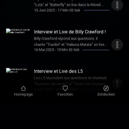
"Lola" et "Butterfly" en live dans le Réveil
13 Juni 2025
-
17 Min 03 Sek
Chérie.
Interview et Live de Billy Crawford !
Billy Crawford répond aux questions. Il
chante "Trackin" et "Hakuna Matata" en live
16 Mai 2025
-
19 Min 43 Sek
dans le Réveil Chérie.
Interview et Live des L5
Les L5 répondent aux questions et chantent
"Question de survie" et "Toutes les femmes
4 Apr. 2025
-
18 Min 19 Sek
de ta vie" en live dans le Réveil Chérie.
Homepage
Favoriten
Entdecken
Interview et Live d'Akon
Akon répond aux questions et chante
"Beautiful Day" en live dans le Réveil Chérie.