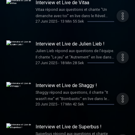
Interview et Live de Vitaa
Vitaa répond aux questions et chante "Un
dimanche avec toi" en live dans le Réveil
27 Juni 2025
-
13 Min 55 Sek
Chérie.
Interview et Live de Julien Lieb !
Julien Lieb répond aux questions de l'équipe.
Il chante "Le jeu" et "Autrement" en live dans
27 Juni 2025
-
18 Min 28 Sek
le Réveil Chérie.
Interview et Live de Shaggy !
Shaggy répond aux questions, il chante "It
wasn't me" et "Bombastic" en live dans le
20 Juni 2025
-
17 Min 42 Sek
Réveil Chérie.
Interview et Live de Superbus !
Superbus répond aux questions et chante