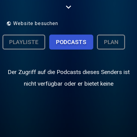
Cambridge 105 is the Community Radio
Project for the city of Cambridge. Listen on
105FM in Cambridge or online at
http://www.cambridge105.fm/listen
Website besuchen
PLAYLISTE
PODCASTS
PLAN
Der Zugriff auf die Podcasts dieses Senders ist
nicht verfügbar oder er bietet keine