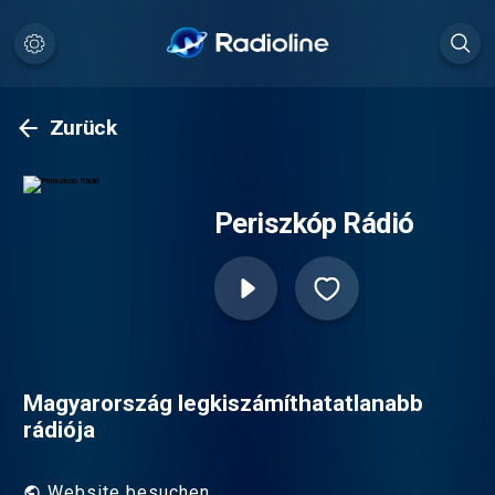
Zurück
Periszkóp Rádió
Magyarország legkiszámíthatatlanabb
rádiója
Website besuchen