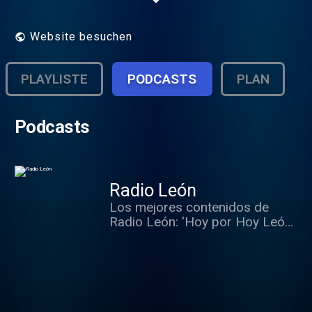
Website besuchen
PLAYLISTE
PODCASTS
PLAN
Podcasts
Radio León
Los mejores contenidos de
Radio León: 'Hoy por Hoy León',
'SER Deportivos León', 'Hora 14
León', entrevistas y reportajes
destacados