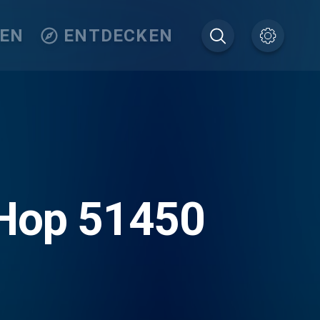
TEN
ENTDECKEN
-Hop 51450