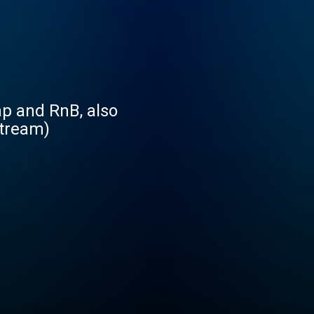
ap and RnB, also
stream)