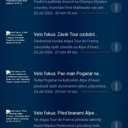
Tradiční pařížský dojezd na Champs-Élysées
páté žluté jubileum #TdF21
se dívá na vrchol ženské cyklistické sezony,
v novém, triumfální finiš Mathieuho van der
který odstartuje již tuto sobotu. S Vojtěchem
26 Jul 2026
-
32 min 55 sec
Poela i Pogačar v netradiční roli nesobeckého
Jírovcem a Sašou Tinkovou mluví Romana
domestika. Závěrečný díl podcastu Velo
Barboříková z Deníku Sport. -------- • Velo
Fokus přináší bilanční pohled na vyvrcholení
fokus je součástí původních sportovních
letošní Tour de France. Saša Tinková a
Velo fokus: Závěr Tour ozdobil
podcastů České televize Fokus podcast,
Vojtěch Jírovec rozebírají taktickou
Carapaz, kamarád Pogačar a
vychází během hlavní cyklistické sezóny. •
Závěrečná horská etapa Tour de France
nezdolný Oliveira #TdF20
šachovnici na okruzích na Montmartru,
Pořad vzniká v digitální redakci, moderuje ho
závodníky opět zavedla na Alpe d'Huez.
vystoupení tří českých závodníků i celkovou
25 Jul 2026
-
27 min 49 sec
duo Vojtěch Jírovec a Saša Tinková. •
Tentokrát ale tišší a krásnější cestou přes Col
dominanci slovinského šampiona. Jaká
Kompletní přehled podcastové tvorby České
de Sarenne. Nový Velo fokus rozebírá dění
vlastně byla letošní Stará dáma a co očekávat
televize najdete na stránkách Vše o ČT.
posledního dne, kdy se ještě něco dalo
od nadcházející ženské edice? Poslechněte
změnit na celkové klasifikaci. I díky pomoci
Velo fokus: Pac-man Pogačar na
si nejnovější epizodu Velo Fokusu a již ve
Tadeje Pogačara ale stupně vítězů zůstávají
vyhlášeném party kopci, špalír 600
čtvrtek 30. července s námi sledujte Tour de
Tadej Pogačar na kultovním Alpe d’Huez
tisíc fanoušků i kolize s autem
ve složení Pogačar, Remco Evenepoel a Isaac
France Femmes. Každý den po skončení
předvedl další dominantní výkon, připomínal
#TdF19
del Toro. Kdo ale byli další hrdinové Tour?
24 Jul 2026
-
29 min 15 sec
etapy shrnujeme dění na Tour de France. Kdo
videoherního Pac-Mana a výrazně se přiblížil
Každý den po skončení etapy shrnujeme dění
září, kdo tolik ne a kam peloton směřuje?
celkovému triumfu. Dramatická 19. etapa Tour
na Tour de France. Kdo září, kdo tolik ne a
Poslouchejte denní Velo fokus podcast na
de France přinesla souboj taktiky v úniku,
kam peloton směřuje? Poslouchejte denní
webu ctsport.cz, YouTube a ve všech
ztrátu puntíkovaného dresu i incident
Velo fokus: Před branami Alpe
Velo fokus podcast na webu ctsport.cz,
podcastových aplikacích. -------- • Velo fokus
týmového auta s Einarem Rubiem v obřím
d’Huez. Vrchařský dres i zelené
YouTube a ve všech podcastových
18. etapa Tour de France přinesla taktický
trikoty zůstávají ve hře #TdF18
je součástí původních sportovních podcastů
špalíru fanoušků. Moderátoři Velo Fokusu
aplikacích. -------- • Velo fokus je součástí
triumf Madse Pedersena i působivý únik
České televize Fokus podcast, vychází