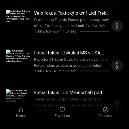
všech podcastových aplikacích. -------- • Velo
najdete na stránkách Vše o ČT.
nefunkčního vláčku i zářícího Mathiase Vacka
fokus je součástí původních sportovních
v bílém dresu, kterého už si soupeři začínají
Velo fokus: Taktický triumf Lidl-Trek,
podcastů České televize Fokus podcast,
hlídat. Reportér ČT Martin Kozák navíc přímo
Vacek v bílém a Træen novým lídrem
vychází během hlavní cyklistické sezóny. •
Čtvrtá etapa Tour de France přinesla naprostý
Tour | TdF #04
z Francie popisuje španělský Grand Départ
Pořad vzniká v digitální redakci, moderuje ho
obrat. Zrodil se gigantický únik 34 závodníků,
bez atmosféry i spalující vlnu veder. Co
7 Jul 2026
-
25 min 51 sec
duo Vojtěch Jírovec a Saša Tinková. •
kterému peloton dopřál 13 minut. Taktický
přinese zítřejší první velká pyrenejská
Kompletní přehled podcastové tvorby České
masterplan týmu Lidl-Trek přetavil ve vítězství
zkouška na Tourmaletu? Každý den po
televize najdete na stránkách Vše o ČT.
Mads Pedersen, dres nejlepšího mladíka
skončení etapy shrnujeme dění na Tour de
navíc oblékl skvěle jedoucí Čech Mathias
Fotbal fokus | Zákulisí MS v USA:
France. Kdo září, kdo tolik ne a kam peloton
Vacek. Celkové pořadí bylo postaveno na
Chaos s FIFou, Trumpův telefonát a
směřuje? Poslouchejte denní Velo fokus
Reportér ČT Sport David Kalous v novém díle
Nedvědova kritika Rosického
hlavu: do žlutého jde s obřím náskokem Nor
podcast na webu ctsport.cz, YouTube a ve
Fotbal fokus podcastu popisuje zákulisí
Torstein Træen. Velo fokus se Sašou
7 Jul 2026
-
43 min 31 sec
všech podcastových aplikacích. -------- • Velo
obřího šampionátu, bizarní systémové chyby
Tinkovou a Adamem Beňem rozebírá divoký
fokus je součástí původních sportovních
FIFA i fanatickou atmosféru v Mexiku. S
den a vyhlíží první čistě sprinterskou etapu. ---
podcastů České televize Fokus podcast,
Ondřejem Nováčkem rozebírá krach
----- • Velo fokus je součástí původních
vychází během hlavní cyklistické sezóny. •
reprezentace, kritiku od Pavla Nedvěda,
Fotbal fokus: Die Mannschaft pod
sportovních podcastů České televize Fokus
Pořad vzniká v digitální redakci, moderuje ho
konec trenéra Koubka i obavy z nadcházející
Kloppem, Tuchelova Anglie, skandál
podcast, vychází během hlavní cyklistické
Trenér Jürgen Klopp potvrdil, že jedná o
s Trumpem
duo Vojtěch Jírovec a Saša Tinková. •
Ligy národů, která může český fotbal tvrdě
sezóny. • Pořad vzniká v digitální redakci,
převzetí německé fotbalové reprezentace.
Kompletní přehled podcastové tvorby České
semlít.
7 Jul 2026
-
30 min 04 sec
moderuje ho duo Vojtěch Jírovec a Saša
Bude jeho návrat na trenérskou židli úspěšný?
televize najdete na stránkách Vše o ČT.
Home
Favorites
Discover
Tinková. • Kompletní přehled podcastové
A jak se to má s dalšími německými trenéry?
tvorby České televize najdete na stránkách
Dají se brát údajné snahy Fotbalové asociace
Vše o ČT.