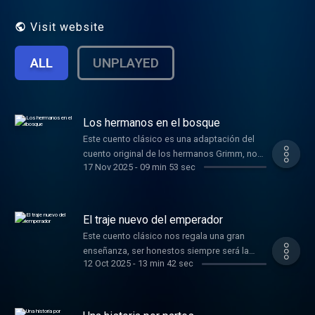
volar la imaginación y aprenderán
diferentes valores.
Visit website
ALL
UNPLAYED
Los hermanos en el bosque
Este cuento clásico es una adaptación del
cuento original de los hermanos Grimm, nos
17 Nov 2025
-
09 min 53 sec
muestra lo puro que puede ser el amor de
hermanos y la importancia de pensar en
nuestro propio bienestar pero también en el
de los demás. Música de fondo Obra: Perros
El traje nuevo del emperador
y Gatos Música de
Este cuento clásico nos regala una gran
https://www.fiftysounds.com/es/
enseñanza, ser honestos siempre será la
12 Oct 2025
-
13 min 42 sec
mejor opción. El enfocarnos en dar gusto a
los demás, hace que en el camino perdamos
nuestra autenticidad, recuerda que no eres lo
que los demás piensen de ti, lo más