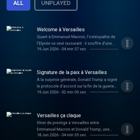
ALL
UNPLAYED
Welcome à Versailles
Quant à Emmanuel Macron, l'ostéopathe de
l’Elysée se veut rassurant : il souffre d’une
19 Jun 2026
-
04 min 57 sec
simple lombalgie provoquée par les
courbettes à répétition, ...
Signature de la paix à Versailles
À la surprise générale, Donald Trump a signé
le protocole d’accord sur la fin de la guerre
19 Jun 2026
-
02 min 05 sec
avec l’Iran.
Versailles ça claque
Dîner de prestige à Versailles entre
Emmanuel Macron et Donald Trump, une
18 Jun 2026
-
04 min 35 sec
réception durant laquelle le président des