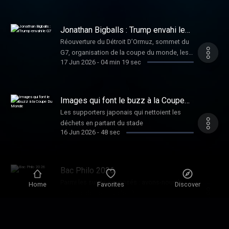
Etats Unis a signé l’accord de paix avec l’Iran
Jonathan Bigballs : Trump envahi le
G7
Réouverture du Détroit D’Ormuz, sommet du
G7, organisation de la coupe du monde, les
17 Jun 2026
-
04 min 19 sec
Etats Unis sont au centre de l’actualité.
Images qui font le buzz à la Coupe
Du Monde
Les supporters japonais qui nettoient les
déchets en partant du stade
16 Jun 2026
-
48 sec
Bac Philo 2026
Parmi les sujets proposés : avons-nous la
Home
Favorites
Discover
maîtrise de nos paroles ?
16 Jun 2026
-
05 min 05 sec