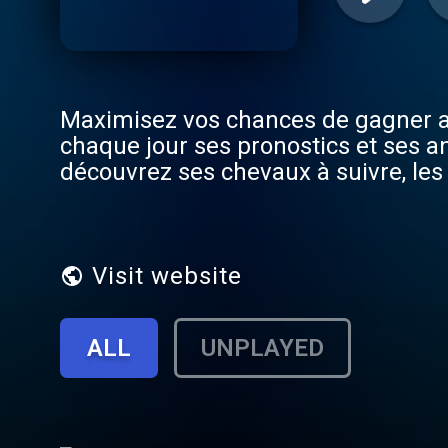
Maximisez vos chances de gagner au 
chaque jour ses pronostics et ses a
découvrez ses chevaux à suivre, les
essentielles pour établir vos jeux. 
des astuces, des stratégies et des sé
augmenter vos gains. Hébergé par Audiomeans. Visitez audiomeans.fr/politique-de-confidentialite
pour plus d'informations.
Visit website
ALL
UNPLAYED