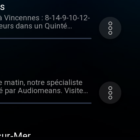
es
à Vincennes : 8-14-9-10-12-
eurs dans un Quinté
qu'il empruntera cet après
nt de course ce jour là
vrait pouvoir cette fois
Hébergé par
 pour plus d'informations.
 matin, notre spécialiste
é par Audiomeans. Visitez
tions.
sur-Mer