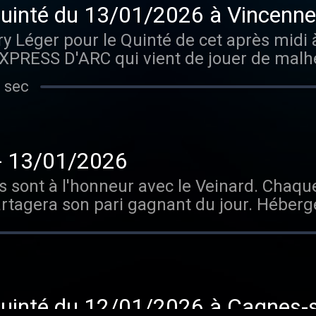
Quinté du 13/01/2026 à Vincenn
ry Léger pour le Quinté de cet après midi 
XPRESS D'ARC qui vient de jouer de malh
3 Janvier sur le même parcours que celui 
 sec
reconnaitre qu'avec un meilleur dérouleme
il aurait pris une part active à l'arrivée de
 victoire . Le pari gagnant : 301 LOUISIANE GIRL 
udiomeans.fr/politique-de-confidentialite
 - 13/01/2026
 sont à l'honneur avec le Veinard. Chaque
artagera son pari gagnant du jour. Héberg
ue-de-confidentialite pour plus d'informa
Quinté du 12/01/2026 à Cagnes-