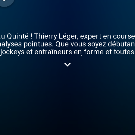
Quinté ! Thierry Léger, expert en courses
nalyses pointues. Que vous soyez débutant
 jockeys et entraîneurs en forme et toutes
Ne laissez rien au hasard. Écoutez Les Pro
lections de qualité qui vous aideront à fai