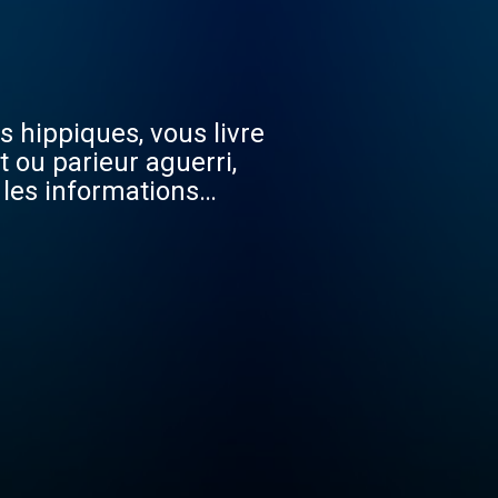
 hippiques, vous livre
 ou parieur aguerri,
 les informations
nostics du Quinté pour
re les bons choix et à