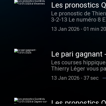
Les pronostics 
Le pronostic de Thier
3-2-13 Le numéro 8 E
similaire disputé le 
13 Jan 2026
-
01 min 20
midi ou force est de 
dans le tournant final 
lutter activement pour la
Audiomeans. Visitez a
Le pari gagnant
Les courses hippiques
Thierry Léger vous p
audiomeans.fr/politiq
13 Jan 2026
-
37 sec
Les pronostics 