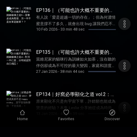
在那些不在乎裡 ✔️愛情是場雙人恰恰，當步
的痛並快樂著，除了生活的酸甜苦辣，還有對
是聊天不帶伴侶、只帶精彩八卦！ ✔️仙道成
伐已經變調，就是去收包包！ 好窩信箱歡迎
友誼的全新體悟、對工作的用盡全力，更有藏
EP136｜（可能也許大概不重要的）
為渣男形容詞？！自以為帥通常不是真的帥
投稿你的疑難雜症： wellwuo@gmail.com 寵
在意外後的小幸運……就讓 2025 好窩總匯陪你
婚姻修煉之道5～當餐桌成為戰場，
✔️「他的事我不想聽」面對鬼打牆之友，這是
有人說「愛是超越一切的存在」；但為何濃情
另一半不是友軍是敵軍？？
物溝通師Leslie IG：Leslietalk2animals 寵物
過春節，帶著輕盈的心一起邁向新年度！ ✨本
我最後的溫柔 ✔️飯不吃要吃屎～人想騙自
蜜意撐不了多久，就會出現 bug 讓我們忍不
溝通師維尼 IG：purringtalk 歡迎來找窩們玩～
集精華✨ ✔️只要取消觀眾，阿姨就沒戲唱～對
10 Feb 2026
-
33 min 48 sec
己，神佛來解釋都不會醒 ✔️既然是上班就公
住想將愛意攔腰砍斷？本集好窩大熱門單元
～～ -- Hosting provided by SoundOn
抗鄰里地頭蛇的優雅防禦術 ✔️一句「不能阻
事公辦！請收起會誤國的戀愛腦～ ✔️當老闆
「婚姻修煉之道」要來聊聊：當老公總能憑實
止別人做合法的事」就將後招通通堵死 ✔️魯
工作、感情分不開，共事者就倒大霉啦 ✔️地
力將浪漫約會變成「護食訓練」，這段感情路
咪 2.0 依舊封印中，只是升級版的愛，也快把
下老闆娘的騷擾心理學 ✔️你的聖母光輝、我
該怎麼繼續走下去？生活中好多相處難題，教
EP135｜（可能也許大概不重要的）
腰給壓斷了…… ✔️為什麼有些人走著走著就散
的烏煙瘴氣！麻煩停止再演拯救者情節 好窩
你各退一步才是婚姻順遂的王道～ ✨本集精華
婚姻修煉之道4～對另一半仁慈，分
了？當我看待友誼的角度開始不一樣 ✔️新教
當維尼家的貓咪行為訓練如火如荼，沒在聽的
明就是對自己殘忍！
信箱歡迎投稿你的疑難雜症：
✨ ✔️獨生子的用餐邏輯：從小資源就豐盛到不
室、新氣象！上課當天還能九點再起床，這真
伴侶卻成為不可控的最大變因，家庭和諧度面
wellwuo@gmail.com 寵物溝通師Leslie IG：
必在意它人？ ✔️為了保住我的食物，火鍋才
27 Jan 2026
-
38 min 44 sec
的是我能擁有的幸福嗎嗎嗎～ ✔️好的保險員
臨嚴峻挑戰！本集是維尼為排解太太出差寂
Leslietalk2animals 寵物溝通師維尼 IG：
是唯一救贖 ✔️感情要長久，服從訓練絕對得
帶你上天堂～現在拿出保單大健檢，也許會有
寞，所貼心錄製的特別節目（？？？）～
purringtalk 歡迎來找窩們玩～～～ -- Hosting
做好做滿！ ✔️腦袋 loading 有夠久～間歇性失
「驚喜」在裡面 ✔️出書後的回魂時刻，就是
Leslie 更加碼告訴大家：千萬別在婚姻裡太過
provided by SoundOn
智好發於另一半？ ✔️換來歲月靜好的紫、
讀者那句「這本書改變了我」 ✔️邪肯露比又
善良，免得被懲罰的人總是你！ ✨本集精華✨
EP134｜好窩必學顯化之道 vol.2：夢
蘇、花～ ✔️吃太快吃太急，也能怪給童子軍
有驚人之舉！2026 繼續拆解多貓融合未爆彈
✔️難聽到好好聽！獻給你累積近三季的伴侶失
想成真卻不是 happy ending……當宇宙
養成經歷？ ✔️哇哩的異食癖危機！寄望別人
原來顯化不只是向宇宙下單，許錯願也能成為
強制要你「下交流道」！
✔️重啟閱讀宇宙真的好快樂，入手閱讀器拯救
控記～ ✔️全家進入隔離戒嚴，還有人依舊在
周到不如自己細心 ✔️當媽的直覺永遠勝過
寶貴的經驗？本集 Leslie 分享她從成為時尚編
眼壓危機 ✔️好事都「馬」會發生，新的一年
散仙 ✔️當太太插手－－簡單的事變複雜、複
13 Jan 2026
-
44 min 39 sec
「再觀察」 ✔️散漫的下場，就是花大錢消災
輯所展開的顯化之路－－美夢成真卻不快樂，
願我們的努力開花結果 好窩信箱歡迎投稿你
雜的事難度變更高！ ✔️一邊為貓咪操煩、一
Home
Favorites
Discover
解厄 ✔️玩具是用來玩不是拿來供，為了老師
但夢醒後的心路歷程又帶著她看見更寬闊的世
的疑難雜症： wellwuo@gmail.com 寵物溝通
邊為家長勸架，這年頭訓練師真不好當～ ✔️
只能退一步海闊天空 好窩信箱歡迎投稿你的
界，到底為什麼？我們也可以為人生重新導航
師Leslie IG：Leslietalk2animals 寵物溝通師
照指令訓練不行嗎？各種加戲還以為在錄貓咪
疑難雜症： wellwuo@gmail.com 寵物溝通師
嗎？快來聽兩位主持人從「忍耐」走向「自
維尼 IG：purringtalk 歡迎來找窩們玩～～～ --
EP133｜好窩必學顯化之道 vol.1：擺
綜藝？ ✔️想讓自己看起來有貢獻，但總是努