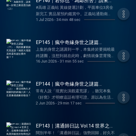
EP146｜若你也「為鄰所苦」請來聽
確實沒有標準答案，只是今天很晚了，要吵明
為什麼世上最完美的關係，就是你不理我、我
～好窩之鄰居恩仇錄（上）
天再吵！ ✨本集精華✨ ✔️全天下的太太，最後
#高雄 正義站 黃線捷運計劃，平面車位3房全
不理你？那麼歡迎來聽《好窩》版的成人交際
都會被逼成同個樣 ✔️另一半的愛，為何總是
新完工 實品屋預約鑑賞中。正義站通勤南
SOP！上一集，我們聊到與四鄰們保持距離，
1 Jul 2026
-
34 min 48 sec
這麼我行我素？ ✔️簡直是前人種樹後人砍
科，未來捷運串連衛武營、Lalaport。正義公
是自保的最佳方式；這一集則大幅進化為不得
樹，好不容易建立的信任眼看要被毀了 ✔️被
園，風景入門廳 。陽明國中自由學區07-
不與惡鄰交手的警世故事！聽了本集你就知
逼到絕境的正向訓練，對人也有效？！ ✔️成
7801988 洽澄清路227號
道，與鄰共處時畫個結界，會是永恆的真理～
熟大人要解決的不是事情，而是老公（？）
https://sofm.pse.is/9ep5w5 －－－－以上為
EP145｜瘋中奇緣身世之謎篇
✨本集精華✨ ✔️水聲是惹人不爽的第一名？有
✔️汗臭濕身夾擊的球賽之亂，我的愛是恆久忍
SoundOn 動態廣告－－－－ 在人世間走跳，
（下）：我的親爹親娘究竟是誰？揭
時只是故弄玄虛啊～ ✔️從口水互噴到肢體衝
上集的身世之謎講到一半，本集終於要揭曉最
密大場面居然還有超扯番外篇？？
耐但有限度的 ✔️不要就是不要，不會因為一
擊退惡鄰的指南千萬要準備好，免得時不時就
突，老死不相往來的前奏請下 ✔️只因不選邊
終謎團，沒想到就在此時，劇情就像雲霄飛車
直問就變成要 ✔️披上隱形斗篷的貓吐？視若
被荒唐事給波及到。本集「好窩」要來聊聊：
16 Jun 2026
-
31 min 55 sec
站，就被列為永久黑名單 ✔️集體絕交，其實
急轉直下，還牽扯出案外案，果然事情不是憨
無睹竟能到這程度？？ ✔️清與不清之間的排
為何現代人這麼不愛與鄰居打交道？還有那些
正中我下懷（？） ✔️領域展開！電梯對角線
人想得這麼簡單。一段必須重重解鎖的身世故
水孔，也得用上三明治溝通法 ✔️婚姻中最大
挑戰理智線的黑化鄰居，究竟要多荒謬多奇葩
的超窒息寧靜 ✔️明明以禮相待，卻沒有換來
事，雖然與時代的枷鎖有關，卻也詮釋「生恩
的修煉，就是先別急著贏，先別急著吵 好窩
（甚至自己也曾是其中一員）？怎麼樣才能避
手下留情 ✔️恐怖盧阿姨事件～自己雷就算
不及養恩大」的真諦～準備好了嗎？現在就打
信箱歡迎投稿你的疑難雜症：
EP144｜瘋中奇緣身世之謎篇
開「鄰居」這條道？雖然本集不會教，但你可
了，還帶人來踩線！ ✔️居住問題只有我認真
開《好窩》聽下集！ ✨本集精華✨ ✔️懷抱秘密
（上）：要活得夠久才能聽到的終極
wellwuo@gmail.com 寵物溝通師Leslie IG：
以和我們一起罵爆！ ✨本集精華✨ ✔️形同陌
常有人說「現實比演戲還荒謬」，聽完本集
八卦！人生更像連續劇你敢信？
想處理？莫非冤大頭 is me ✔️詐騙最愛的鄰里
的孩子長大了，負罪感卻如影隨行 ✔️長照、
Leslietalk2animals 寵物溝通師維尼 IG：
路，也許才是這時代最高級的鄰里關係 ✔️鬼
《好窩》才明瞭這話有理可證。原以為生活只
破口，真的有多遠就離多遠 ✔️全罩式耳機＋
陪伴、財產……成人的世界遠比想像更複雜 ✔️
purringtalk 歡迎來找窩們玩～～～ -- Hosting
2 Jun 2026
-
29 min 17 sec
針草與怪北北的聯手襲擊，無法冷靜滿路叫救
是平凡的柴米油鹽，沒想到最反轉的身世劇
智慧電鈴，拒絕交流的必備好道具 好窩信箱
遺產分配見人品，背後全是難以言說的無奈
provided by SoundOn
命 ✔️本家家規第一條－－不與鄰居打交道！
情，就在朋友圈上演！《好窩》熱門新單元
歡迎投稿你的疑難雜症：
✔️身世之謎終究得解，沒想到就這樣迎來大場
✔️爸媽房中有座詭異的衣櫃水濂洞也能忍？ ✔️
「瘋中奇緣」又來啦～本集兩位主持人要無私
wellwuo@gmail.com 寵物溝通師Leslie IG：
面！ ✔️靈堂上還能玩真心話大冒險？ ✔️這事
聽了一把火的好窩純元「渣女語錄」 ✔️氣音
分享這段很不尋常的家庭倫理劇，而且一紙文
Leslietalk2animals 寵物溝通師維尼 IG：
EP143｜溝通師日誌 Vol.14 世界之
也有大郎的份？上帝視角的二嫂解鎖家族終極
還能吵？不打擾隔壁又想發火的禮貌聲量修煉
件所翻出的滔天巨浪，背後居然還有超反轉劇
大，這種事你聽過嗎？鳥寶與貓皇的
purringtalk 歡迎來找窩們玩～～～ -- Hosting
機密 ✔️臣妾要告發熹貴妃私通！為什麼大人
闊別半年！「溝通師日誌」強勢回歸，好久不
智商也許沒有天花板？
✔️忍無可忍那就無需再忍，大廳開戰管理員！
情？ ✨本集精華✨ ✔️瘋中奇緣磁場大開！本集