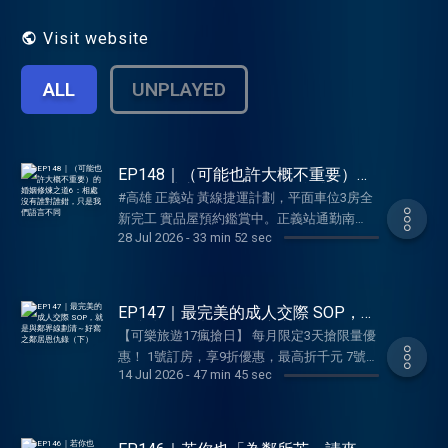
尼：www.facebook.com/purringtalk
Leslie：
Visit website
www.facebook.com/leslietalkstoanimals 想
聊更多歡迎來粉絲專頁找我們呦～ --
ALL
UNPLAYED
Hosting provided by SoundOn
EP148｜（可能也許大概不重要）的
婚姻修煉之道6：相處沒有誰對誰
#高雄 正義站 黃線捷運計劃，平面車位3房全
錯，只是我們語言不同
新完工 實品屋預約鑑賞中。正義站通勤南
28 Jul 2026
-
33 min 52 sec
科，未來捷運串連衛武營、Lalaport。正義公
園，風景入門廳 。陽明國中自由學區07-
7801988 洽澄清路227號
https://sofm.pse.is/9ea23m －－－－以上為
EP147｜最完美的成人交際 SOP，就
SoundOn 動態廣告－－－－ 只會照自己的方
是與鄰界線劃清～好窩之鄰居恩仇錄
【可樂旅遊17瘋搶日】 每月限定3天搶限量優
（下）
式愛，最後絕對沒有好下場？《好窩》一季一
惠！ 1號訂房，享9折優惠，最高折千元 7號票
集的「婚姻修煉之道」來啦！無論夫妻或妻妻
14 Jul 2026
-
47 min 45 sec
券，享7%優惠，最高折300元 17號機票，享
相處，似乎都身陷永無止境的溝通輪迴，不想
1.7%折扣，最高折千元
一直吵架？那就來聽兩位主持人示範的正向訓
https://sofm.pse.is/9f5mc2 －－－－以上為
練 三明治溝通法，聽完以後你會了解：相處
SoundOn 動態廣告－－－－ 如果你還不懂，