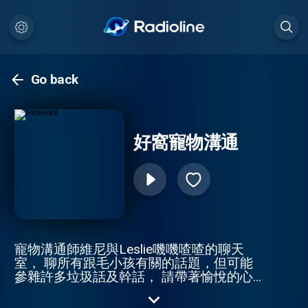
Go back
好窩寵物溝通
寵物溝通師維尼與Leslie嘰嘰喳喳的聊天
室， 聊所有跟毛小孩有關的話題，但可能
參雜許多垃圾話及幹話， 請帶著愉悅的心
情跟我們一起開心度過！ 好窩寵物溝通合
作連絡 E-Mail：wellwuo@gmail.com 維