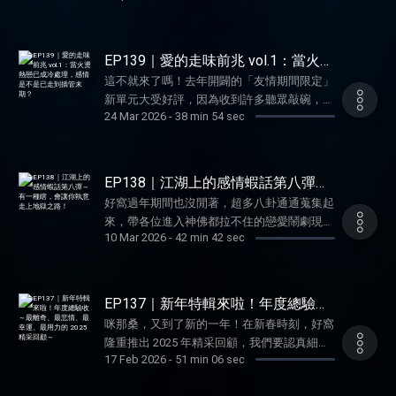
～～ -- Hosting provided by SoundOn
急診室奇緣，與資深學長相見歡～原來被蛇咬
滿血汗淚的小廢物漫漫長路 ✔️三叉戟蓬髮夾
血衝突面對面！除了傻眼到讓人笑出來的受傷
這麼常見？ ✔️頂頂大名龜殼花，連山中老江
有這麼神奇？如果你還沒買請聽我真心一言
過程，還有爸媽集體當機、醫護人員詭異發問
湖也會怕～ ✔️淚流不止是因為痛！不是在哭
✔️一路踩雷、試錯，也是某種疏通壓力的方
等連番鬧劇！想知道整起事件到底有多瘋多荒
EP139｜愛的走味前兆 vol.1：當火燙
那隻蛇！！ ✔️止痛打到上限還是快薯條，等
式？ 好窩信箱歡迎投稿你的疑難雜症：
唐？點開本集，一起來聽！ 感謝本集好窩大
熱戀已成冷處理，感情是不是已走到
不到病床的急診孤兒 is me ✔️全院醫護都來圍
這不就來了嗎！去年開闢的「友情期間限定」
插管末期？
wellwuo@gmail.com 寵物溝通師Leslie IG：
來賓 Patty（IG @merci_beaucoup2022) ✨本
觀採訪，真想直接偷隔壁阿北的經歷 ✔️堅持
新單元大受好評，因為收到許多聽眾敲碗，兩
Leslietalk2animals 寵物溝通師維尼 IG：
集精華✨ ✔️蛇吻的那一刻，其實體感更像蟑螂
24 Mar 2026
-
38 min 54 sec
陪病原來是因為……瞬間參透我媽那令人白眼
位主持人從善如流轉往愛的戰場～本集 Leslie
purringtalk 歡迎來找窩們玩～～～ -- Hosting
爬過肌膚表面？ ✔️生死一線間，腦中卻只想
的小心計 ✔️土地公都笑了～擲筊只為確認那
與維尼分享自己曾經歷的愛情走味前兆，那些
provided by SoundOn
著還好我的貓逃過此劫 ✔️長輩接電話，就要
條蛇是「誰」？ ✔️到底為何借拐杖不借輪
看似微小的變化，原來都是感情即將死機的徵
開擴音讓全社區旁聽嗎？ ✔️在最緊急的時
椅？苦難又艱辛的單腿出院記！ ✔️天要亡
兆？！快來為戀情健檢一下，因為健康的關
EP138｜江湖上的感情蝦話第八彈～
刻，每個人的危機處理方式大不同！ ✔️站在
我？吃了最好的藥卻吐滿一整天，衰到醫生都
係，才是愛情走得遠的動力～ ✨本集精華✨ ✔️
有一種瞎，會讓你執意走上地獄之
街邊的眼淚其實不只因為痛…… ✔️原本好好躺
好窩過年期間也沒閒著，超多八卦通通蒐集起
路！
在笑 ✔️喜劇的底色是悲劇，維尼加碼小學生
爬101都能回訊息，那些默不作聲的伴侶，到
平，是我一腳讓牠暴怒？ ✔️蛇蛇你從哪裡
來，帶各位進入神佛都拉不住的戀愛鬧劇現
的口水抗蛇怪招 好窩信箱歡迎投稿你的疑難
底還有什麼理由？ ✔️從瘋狂黏人到見你就
10 Mar 2026
-
42 min 42 sec
來？公園成為放生地的都市傳說 ✔️救護車上
場。為什麼有人就是要在垃圾堆裡找糖吃？老
雜症： wellwuo@gmail.com 寵物溝通師
煩，感情末期的明示暗示，你看懂了嗎？ ✔️
的靈魂拷問，明明狀況緊急卻荒唐到好想笑
闆的伴侶總在公司狂刷存在感該怎麼處理？不
Leslie IG：Leslietalk2animals 寵物溝通師維
忽近忽遠我不要～真正的喜歡，就是表達愛意
✔️從醫護到消防員都一致認證的超級地頭蛇 ✔️
曉得為什麼的愛，是愛嗎？還是單純有
尼 IG：purringtalk 歡迎來找窩們玩～～～ --
不空拍 ✔️安全感不是壓力！不想再被「給我
血清打下去就得救？？？更精彩的還在後頭！
病？！……維尼與 Leslie 邊聊邊剖析渣男與戀
Hosting provided by SoundOn
EP137｜新年特輯來啦！年度總驗收
空間」所情勒 ✔️總是失去蹤影的另一半，怎
好窩信箱歡迎投稿你的疑難雜症：
愛腦的內心世界，同時領悟出一個道理：有卦
～最離奇、最悲情、最幸運、最用力
麼可能沒鬼？ ✔️甩開永遠要你主動的低成本
咪那桑，又到了新的一年！在新春時刻，好窩
的 2025 精采回顧～
wellwuo@gmail.com 寵物溝通師Leslie IG：
好聽的時候～你可千萬別拒絕！ ✨本集精華✨
約會 ✔️相處時，只剩下不耐煩……聽見愛情消
隆重推出 2025 年精采回顧，我們要認真細數
Leslietalk2animals 寵物溝通師維尼 IG：
✔️方便省錢也該有個限度！為何要拿工作室當
17 Feb 2026
-
51 min 06 sec
逝的聲音 ✔️如果我想要的，你都無所謂，我
過去一年中，最有記憶點的片段～從 Leslie 離
purringtalk 歡迎來找窩們玩～～～ -- Hosting
偷情地點？ ✔️這題我不會～劈腿還又懶又
們還會有未來嗎？ ✔️該分手的信號，全都藏
奇捲入的鄰里連署案，到維尼陪貓玩到腰快斷
provided by SoundOn
省？外遇男內心的難解之謎 ✔️上道的朋友就