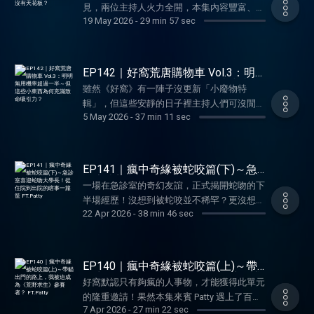
provided by SoundOn
要把事情搞得這麼亂啊？ ✔️日本華僑煙霧
見，兩位主持人火力全開，本集內容豐富、精
✔️惡人很會先告狀～走道當作自家玄關還敢嗆
驚人程度直逼花系列 ✔️可遇不可求的身世之
19 May 2026
-
29 min 57 sec
彈，二郎的生父真相鬼轉－－ ✔️送到眼前
彩絕倫到讓人捨不得聽完，想知道充滿靈性的
聲是哪招？ ✔️別讓自己說不出話，現在就儲
謎，就在我身邊演起來？ ✔️年紀差一輪的兄
的，說不清楚是緣還是孽？ ✔️鳩佔鵲巢的情
鳥兒可以多聰明？逃跑的蛇蛇為何一點都不
備對付賤人賤語的詞彙量 ✔️鄰居恩仇錄精彩
弟檔，其實從小就帶些古怪之處 ✔️母愛光環
結一直都在，不把秘密說清楚真的有比較好
餓？大打出手、興風作浪的毛孩是因為取了這
還沒完，敬請鎖定下集好窩必聽～ 好窩信箱
有點太亮，讓我從此擁有所向披靡的自信～
嗎？ 好窩信箱歡迎投稿你的疑難雜症：
兩個名字……本集聊的不只動物溝通，可還有
歡迎投稿你的疑難雜症：
EP142｜好窩荒唐購物車 Vol.3：明
✔️感情撲朔迷離小阿姨，瓊瑤式戀愛交接也可
wellwuo@gmail.com 寵物溝通師Leslie IG：
約定成俗的世間真理。 ✨本集精華✨ ✔️呷厚倒
明無用機率超過一半～但這些小東西
wellwuo@gmail.com 寵物溝通師Leslie IG：
以？ ✔️魔鬼藏在細節裡，媽媽說的那句話，
雖然《好窩》有一陣子沒更新「小廢物特
為何充滿致命吸引力？
Leslietalk2animals 寵物溝通師維尼 IG：
相報，擅自將救命恩人的家設定為急救檢傷中
Leslietalk2animals 寵物溝通師維尼 IG：
原來隱含身世關鍵？ ✔️乍看有點合理，細想
輯」，但這些安靜的日子裡主持人們可沒閒
purringtalk 歡迎來找窩們玩～～～ -- Hosting
心？ ✔️萬物皆有靈性，有些事你真的不能不
purringtalk 歡迎來找窩們玩～～～ -- Hosting
5 May 2026
-
37 min 11 sec
又有點詭異的家庭組成 ✔️原來核彈級真相忽
著，而是在不斷累積（？）。那些有事沒事就
provided by SoundOn
信 ✔️中二的鸚鵡、強勢的鵲鳥以及慈悲的
provided by SoundOn
然炸開，人生跑馬燈會這樣一幕幕閃過來 ✔️
撩撥購物心弦的小東西，入手一個兩個也覺得
鴿？ ✔️搗蛋鬼都是被「叫」出來的？ ✔️寵物
裝作什麼都不知道繼續過日子，也許比較幸
無傷大雅的物品，有時帶來莫大的快樂、有時
名字別亂取～老師在說到底有沒有在聽？！
福？ ✔️高潮迭起還沒完！戲份超重的主要角
又令人感到懊惱喪氣……如果你也著迷於尋尋
EP141｜瘋中奇緣被蛇咬篇(下)～急
✔️前輩忠告：遇難關可以大步跨過，不一定要
色，下集終於現身～ 好窩信箱歡迎投稿你的
覓覓，現在就來聽本集，一定會懂我們的心
診室喜迎蛇吻大學長！從住院到出院
逼自己面對 ✔️逃脫的智慧之神？竟然有吃老
一場在急診室的奇幻友誼，正式揭開蛇吻的下
的瞎事一籮筐 FT.Patty
疑難雜症： wellwuo@gmail.com 寵物溝通師
情！ ✨本集精華✨ ✔️有著魔法般文案的捲髮
鼠前懂得拆包裝的蛇？ ✔️起承轉合的溝通內
半場經歷！沒想到被蛇咬並不稀罕？更沒想
Leslie IG：Leslietalk2animals 寵物溝通師維
梳，成為要價 $100 的微教訓 ✔️買東買西努力
22 Apr 2026
-
38 min 46 sec
容，事情沒有人類想得這麼簡單～ ✔️聰明的
到，這只是衰事的第一個開端～人在醫院已經
尼 IG：purringtalk 歡迎來找窩們玩～～～ --
湊免運！入手小廢物就該如此不畏艱難 ✔️人
貓會叫牛頓，至於打得不可開交的毛孩，註定
自身難保，旁邊更有媽媽在鬧？！悲劇喜劇就
Hosting provided by SoundOn
生必經過程？開始沉迷於園藝與茶道的不惑之
叫 xx 與 xx？ ✔️神獸們的溝通兩樣情－－為吃
像命運之輪連番轉動，果然證明了「人在無言
年 ✔️生機瞬間 say bye-bye 的植物大謎團 ✔️這
而聊的萌虎與消極怠工的哇哩 好窩信箱歡迎
的時候反而會笑出來」這句話……你想像不到
EP140｜瘋中奇緣被蛇咬篇(上)～帶
是一個期待收到神之好物，最後卻只有我受傷
投稿你的疑難雜症： wellwuo@gmail.com 寵
的龜殼花奇遇記，就在本集《好窩》超展開！
貓出門的路上，我被迫成為《荒野求
害的世界 ✔️靠櫃運勢低迷，好心情被大反轉
好窩默認只有夠瘋的人事物，才能獲得此單元
生》參賽者？ FT.Patty
物溝通師Leslie IG：Leslietalk2animals 寵物
感謝本集好窩大來賓 Patty（IG
的莫名購物體驗 ✔️錢花了，卻沒有得到快
的隆重邀請！果然本集來賓 Patty 遇上了百年
溝通師維尼 IG：purringtalk 歡迎來找窩們玩～
@merci_beaucoup2022) ✨本集精華✨ ✔️我的
7 Apr 2026
-
27 min 22 sec
樂？都怪我那時不時的婦人之仁！ ✔️走過灑
難得一遇的瘋事－－在家門內與保育類毒蛇流