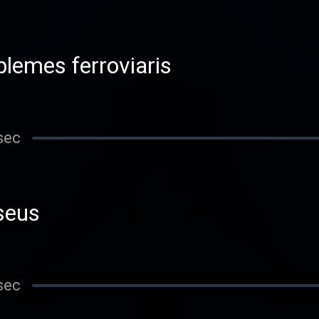
blemes ferroviaris
sec
seus
sec