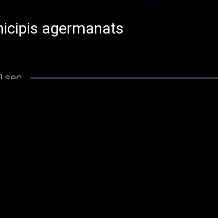
nicipis agermanats
0 sec
ce
7 sec