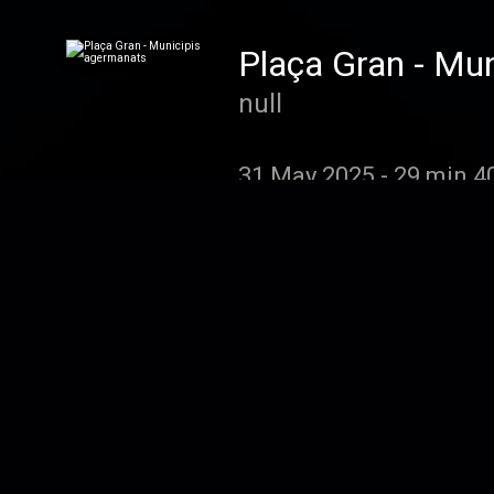
Plaça Gran - Mu
null
31 May 2025
-
29 min 4
Plaça Gran - Ide
null
24 May 2025
-
34 min 2