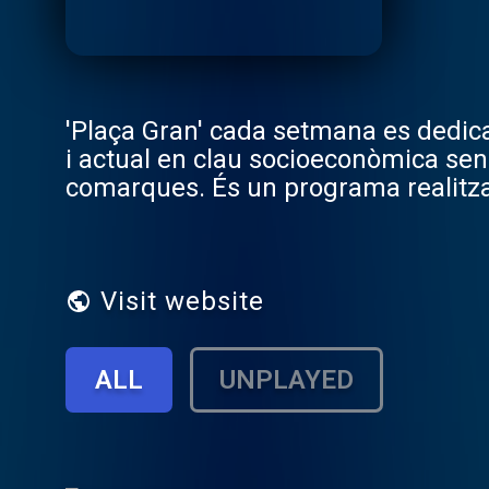
'Plaça Gran' cada setmana es dedica a
i actual en clau socioeconòmica sense
comarques. És un programa realitzat 
la ciutadania més o menys anònima q
Visit website
ALL
UNPLAYED