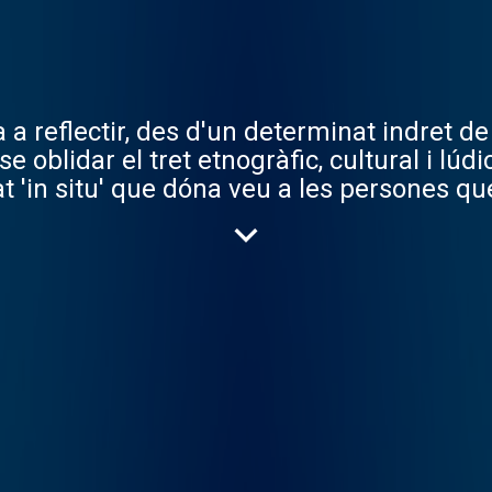
 reflectir, des d'un determinat indret de C
 oblidar el tret etnogràfic, cultural i lúdi
'in situ' que dóna veu a les persones que g
ue nodreix el teixit associatiu dels muni