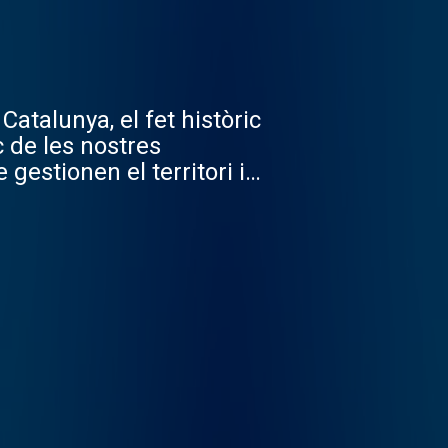
atalunya, el fet històric
c de les nostres
estionen el territori i a
cipis.