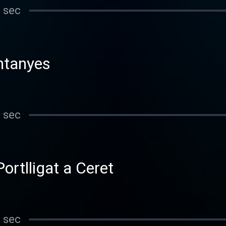
 sec
ntanyes
 sec
ortlligat a Ceret
 sec