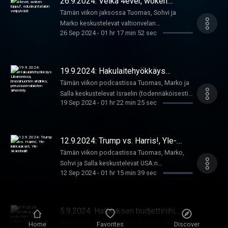
26.9.2024: Velka 4ever, woken
kiukkuisesta vastalauseesta koko
loppu?, eduskuntatalon veripylväät
valtiovallalle. Oikaisu heti tähän jo julkaisuun:
Tämän viikon jaksossa Tuomas, Sohvi ja
Toisin kuin podcastissa väitetään, Sallan kirja
Marko keskustelevat valtionvelan
26 Sep 2024
-
01 hr 17 min 52 sec
julkaistaan tiistaina 15.10. eikä keskiviikkona
sinnikkäästä kasvusta vuodesta toiseen;
16.10. kuten podcastissa väitettiin. Tämä
USA:ssa käytävästä keskustelusta, jonka
herättää tietysti kysymyksen, että minkälainen
mukaan "woke" on jo loppu; ja
kirjailija ei tiedä kirjansa
kansanedustajia ilahduttaneesta
19.9.2024: Hakulaitehyökkäys
julkaisupäivää.......mutta se mysteeri jääköön
turvetempauksesta, jonka seurauksena
Libanonissa, brassinuorten ahdinko,
Tämän viikon podcastissa Tuomas, Marko ja
perussuomalaisten ärhentely
leijumaan ilmaan
eduskutatalo sai uutta hauskaa väriä.
Salla keskustelevat Israelin (todennäköisesti)
19 Sep 2024
-
01 hr 22 min 25 sec
tekemästä elektroniikkalaittein toteutetusta
iskusta Hizbollah-poliitikoihin, brasilialaisia
jalkapallonuoria koskevasta HS-selvityksestä,
ja perussuomalaisvyörytyksestä joka selvästi
12.9.2024: Trump vs. Harris!, Yle-
on omille viestimistä sen jälkeen, kun
leikkaukset, Yle-skandaalit
Tämän viikon podcastissa Tuomas, Marko,
puoluetta riepoteltiin hallituksen
Sohvi ja Salla keskustelevat USA:n
rasismiohjelman myötä.
12 Sep 2024
-
01 hr 15 min 39 sec
presidentinvaalien ensimmäisestä tai
tavallaan toisesta väittelystä; Ylen
rahoituspäätöksestä, joka nytkähtänee
eteenpäin tänään; sekä Ylen ympärillä
5.9.2024: Hallituksen budjettiriihi,
kuohuvista lukuisista skandaaleista ja niiden
SDP:n pullistustunto, Saksan
Tämän viikon podcastissa Tuomas, Sohvi ja
Home
Favorites
Discover
osavaltiovaalit
merkityksestä. Alussa luvattu