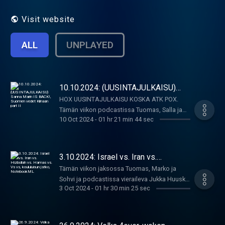
Visit website
ALL
UNPLAYED
10.10.2024: (UUSINTAJULKAISU)
Sanna Marin IS BACK!, Suomen vedet
HOX UUSINTAJULKAISU KOSKA ATK POX.
Kiinaan part II
Tämän viikon podcastissa Tuomas, Salla ja
10 Oct 2024
-
01 hr 21 min 44 sec
Petja Pelli saavat nauttia Suomen
keskeisimmän Sanna Marin -asiantuntijan eli
Salla Vuorikosken freudilaishenkisistä
syväanalyyseista, kun ex-pm on jälleen
3.10.2024: Israel vs. Iran vs.
ponkaissut otsikoihin Suomessa; ja lisäksi
Hizbollah vs. Hamas vs. Vs vs,
Tämän viikon jaksossa Tuomas, Marko ja
koululuisun jatko, NotebookML
puhutaan kuohunnasta Suomen
Sohvi ja podcastissa vieraileva Jukka Huusko
vesivarantojen ympärillä, ollaanko niitä
3 Oct 2024
-
01 hr 30 min 25 sec
keskustelevat eskalaatiosta lähi-idässä,
kauppaamassa kiinaan vai ei HÄH
jälleen pettymyksistä PISA-tutkimuksissa, ja
KOKOOMUS???; ja lopuksi
Googlen hämmästyttävästä
perustuslakioppineiden ilmiselvästä ja
NotebookML:stä.