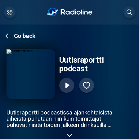
Go back
Uutisraportti
podcast
Uutisraportti podcastissa ajankohtaisista
aiheista puhutaan niin kuin toimittajat
puhuvat niistä töiden jälkeen drinksuilla:
mielenkiintoisesti ja turhia jännittämättä.
Julkaisijana Helsingin Sanomat.