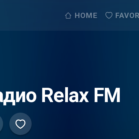
HOME
FAVOR
адио Relax FM