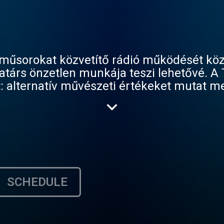
t közvetítő rádió működését közel 380 önkéntes
hetővé. A Tilos interaktív
szolidaritást, küzd a diszkrimináció ellen, harcol az emberi szabadságjogok
SCHEDULE