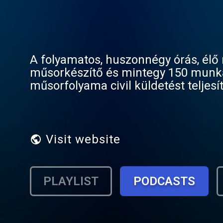
A folyamatos, huszonnégy órás, élő műsoroka
műsorkészítő és mintegy 150 munkatárs önzetlen munkája teszi le
műsorfolyama civil küldetést teljesít: alternatív művészeti értékeket mutat meg, ösztönzi a társadalmi
Visit website
PLAYLIST
PODCASTS