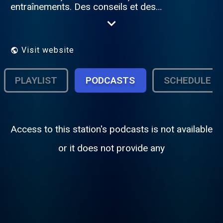
entraînements. Des conseils et des
témoignages qui motivent. Des musiques
de toutes les régions du monde, car le
sport est sans frontière ! Sports collectifs
ou individuels, votre volonté est de
Visit website
progresser et repousser vos limites. W2R,
la radio qui accompagne votre condition
physique, et un peu plus...
PLAYLIST
PODCASTS
SCHEDULE
Access to this station's podcasts is not available
or it does not provide any