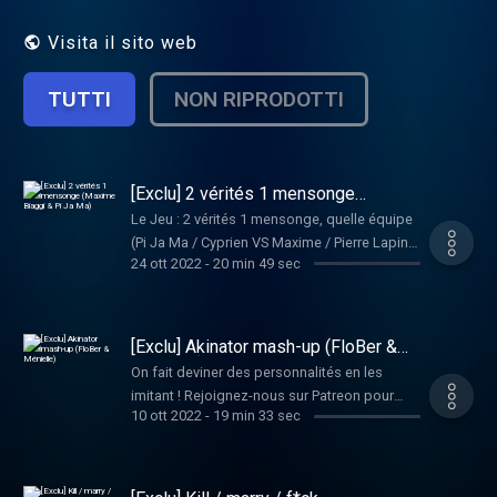
(non). Hébergé par Acast. Visitez
acast.com/privacy pour plus
Visita il sito web
d'informations.
TUTTI
NON RIPRODOTTI
[Exclu] 2 vérités 1 mensonge
(Maxime Biaggi & Pi Ja Ma)
Le Jeu : 2 vérités 1 mensonge, quelle équipe
(Pi Ja Ma / Cyprien VS Maxime / Pierre Lapin)
24 ott 2022
-
20 min 49 sec
est composée de véritables détectives ?
Rejoignez-nous sur Patreon pour plus de
contenu exclusif :
http://www.patreon.com/301vues Et
[Exclu] Akinator mash-up (FloBer &
retrouvez l'émission intégrale en podcast sur
Ménielle)
On fait deviner des personnalités en les
Apple, Google Podcast, Deezer et Spotify. Si
imitant ! Rejoignez-nous sur Patreon pour
le contenu vous a plu, n'hésite pas à nous
10 ott 2022
-
19 min 33 sec
plus de contenu exclusif :
donner une bonne note sur ta plateforme
http://www.patreon.com/301vues Et
d'écoute. Hébergé par Acast. Visitez
retrouvez l'émission intégrale en podcast sur
acast.com/privacy pour plus d'informations.
Apple, Google Podcast, Deezer et Spotify. Si