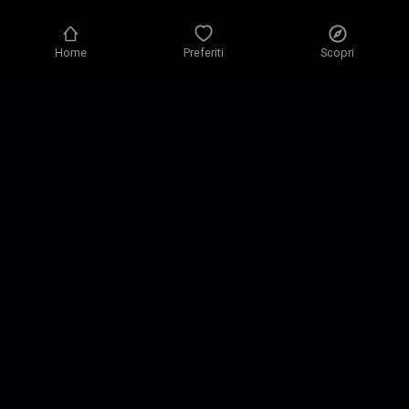
Home
Preferiti
Scopri
Informativa sulla privacy
Impostazioni privacy
Condizioni d’uso
Le nostre soluzioni
Contatti