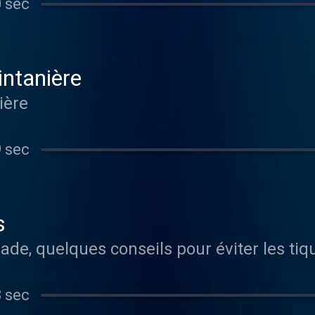
0 sec
intanière
ière
9 sec
s
3 sec