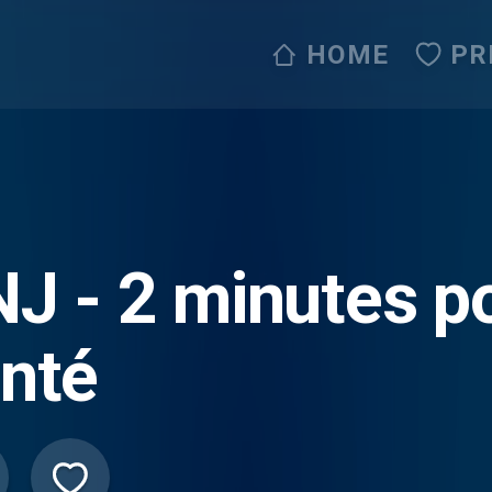
HOME
PR
tes pour votre
nté