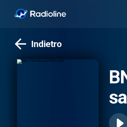
Indietro
BNJ - 2 minu
sa