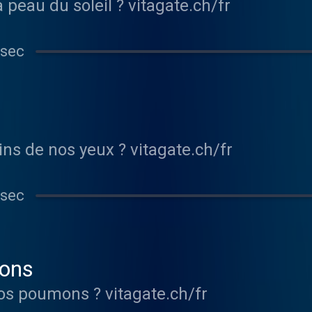
Comment protéger sa peau du soleil ? vitagate.ch/fr
 sec
Comment prendre soins de nos yeux ? vitagate.ch/fr
 sec
ons
Comment soulager nos poumons ? vitagate.ch/fr