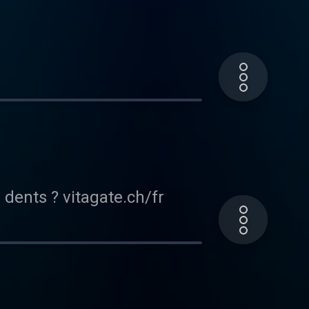
Comment soulager les symptômes de la pousse des premières dents ? vitagate.ch/fr