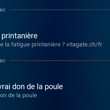
sec
 printanière
Comment lutter contre la fatigue printanière ? vitagate.ch/fr
sec
rai don de la poule
don de la poule