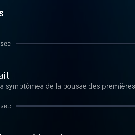
s
 sec
ait
 sec