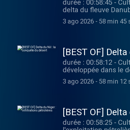
durée : 00:58:45 - Cultures monde - Situé à la frontière entre l'Ukraine et la Roumanie, le
delta du fleuve Danub
c’est grâce à ses por
3 ago 2026
-
58 min 45 
céréalière ukrainienne. Vous aimez ce podcast ? Pour écouter tous les épiso
limite, rendez-vous s
[BEST OF] Delta 
durée : 00:58:12 - Cultures monde - Grâce aux eaux du Nil, une vaste zone agricole s'est
développée dans le d
d’une population crois
3 ago 2026
-
58 min 12 
vers les zones désertiques en
Pour écouter tous les
[BEST OF] Delta d
durée : 00:58:25 - Cultures monde - Le delta du Niger, au sud du Nigeria, est ravagé par