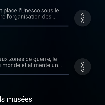
re l'organisation des
états-unienne s'en retire,
 ?
dio France
du monde et alimente un
sant toujours plus la
nds musées