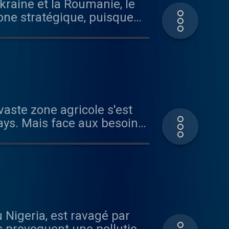
zone stratégique, puisque
tie de la production
ys. Mais face aux besoins
endre les activités agricoles
dio France