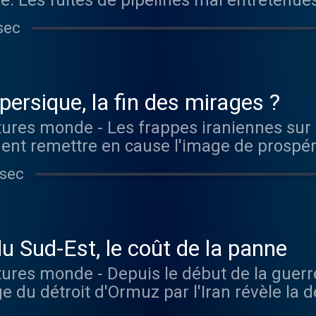
ière. Les fuites de pipelines mal entretenu
 populations à dénoncer la mauvaise gouv
sec
ères. Vous aimez ce podcast ? Pour écouter tous
ite, rendez-vous sur Radio France
persique, la fin des mirages ?
nent remettre en cause l'image de prospér
es du Golfe, tout en soulignant leur dépe
 sec
 tentatives de diversification de l'économie. Vous
r tous les épisodes sans limite, rendez-v
u Sud-Est, le coût de la panne
ge du détroit d'Ormuz par l'Iran révèle la
bures du Golfe. Face à la crise, les gouv