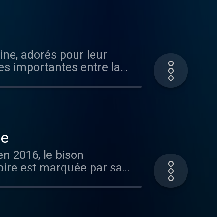
ous sur Radio France
es importantes entre la
ue
toire est marquée par sa
ers l'ouest. Vous
 rendez-vous sur Radio