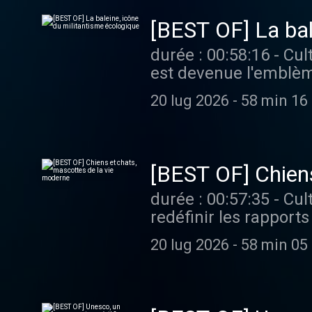
[BEST OF] La bal
durée : 00:58:16 - Cultures monde - Quasi décimée par la chasse industrielle, la baleine
est devenue l'emblèm
marin se retrouve au 
20 lug 2026
-
58 min 16
animaux sauvages. Vous aimez ce podcast ? Pour écouter tous les épisodes sans limite,
rendez-vous sur Radi
[BEST OF] Chiens
durée : 00:57:35 - Cultures monde - Cafés pour chiens, garderies pour chats, tout semble
redéfinir les rappor
se ressent même jusque d
20 lug 2026
-
58 min 05
ce podcast ? Pour éco