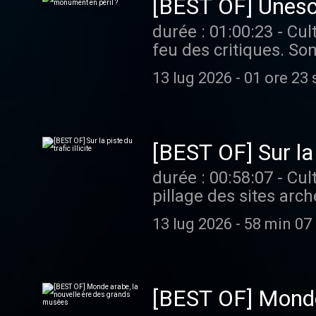
[BEST OF] Unesc
durée : 01:00:23 - Cultures monde - Son pouvoir symbolique fort place l'Unesco sous le
feu des critiques. So
Nations Unies au serv
13 lug 2026
-
01 ore 23 
la jugeant notamment "woke",
Pour écouter tous les
[BEST OF] Sur la p
durée : 00:58:07 - Cultures monde - Des détecteurs de métaux aux zones de guerre, le
pillage des sites arc
trafic multiforme, str
13 lug 2026
-
58 min 07
conservation du patrimoine. Vous aimez ce podcast ? Pour écouter 
limite, rendez-vous s
[BEST OF] Monde