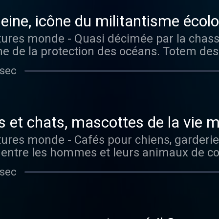
eine, icône du militantisme écol
e de la protection des océans. Totem d
cœur d'une bataille culturelle sur la mani
 sec
o France
 et chats, mascottes de la vie 
ts entre les hommes et leurs animaux de c
ans les évolutions juridiques autour de leur st
 sec
uter tous les épisodes sans limite, rende