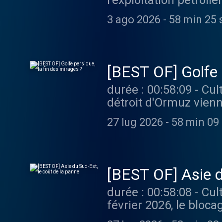
l'exploitation pétrol
massive, incitant les
3 ago 2026
-
58 min 25 
l'irresponsabilité des compagnies pétroli
les épisodes sans lim
[BEST OF] Golfe 
durée : 00:58:09 - Cultures monde - Les frappes iraniennes sur le Golfe et le blocage du
détroit d'Ormuz vien
renvoyer les monarchi
27 lug 2026
-
58 min 09
hydrocarbures, malgré les
podcast ? Pour écoute
[BEST OF] Asie d
durée : 00:58:08 - Cultures monde - Depuis le début de la guerre au Moyen-Orient le 28
février 2026, le bloca
Sud-Est aux hydrocar