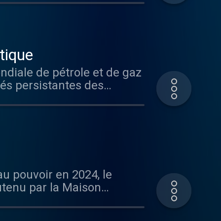
s aimez ce
ous sur Radio France
tique
tés persistantes des
eurs pour leur
utenu par la Maison
ion, le pétrole étatsunien
s aimez ce