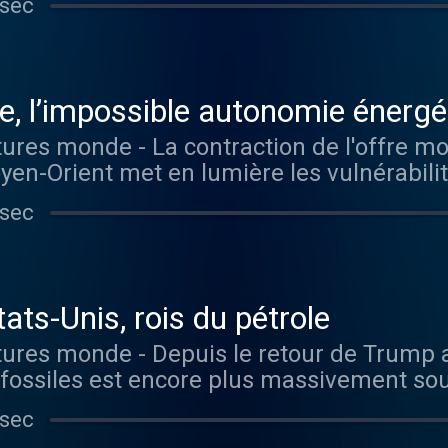
 sec
que le risque de tensions sociales augmente. Vou
r tous les épisodes sans limite, rendez-v
, l’impossible autonomie énergé
oyen-Orient met en lumière les vulnérabili
s, qui dépendent de fournisseurs extéri
 sec
 aimez ce podcast ? Pour écouter tous les
, rendez-vous sur Radio France
ats-Unis, rois du pétrole
 fossiles est encore plus massivement so
t. Utilisé comme un instrument de dominat
 sec
pris dans les dynamiques du marché mondial. Vou