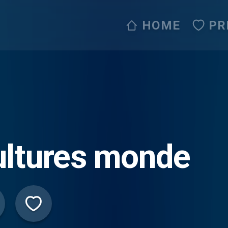
HOME
PR
ultures monde