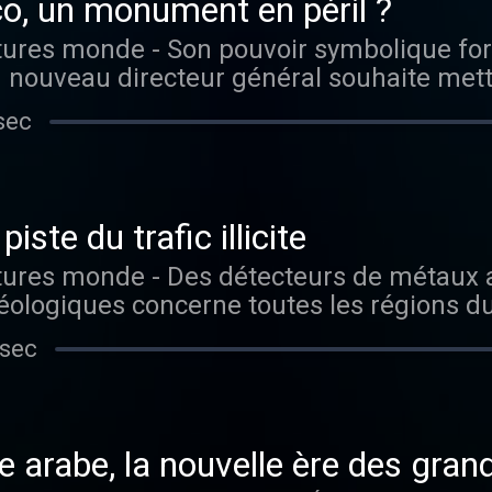
o, un monument en péril ?
n nouveau directeur général souhaite mett
ice des peuples alors que l'administration 
sec
 mondialiste et pro-palestinienne. Vous aimez ce podcast
 épisodes sans limite, rendez-vous sur Ra
iste du trafic illicite
héologiques concerne toutes les régions 
ucturé autour de réseaux criminels, fragili
 sec
tous les épisodes sans
ur Radio France
 arabe, la nouvelle ère des gra