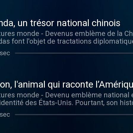
r tous les épisodes sans limite, rendez-v
da, un trésor national chinois
as font l'objet de tractations diplomatiqu
 épisodes sans
 sec
ur Radio France
on, l'animal qui raconte l’Amériq
identité des États-Unis. Pourtant, son his
du processus de colonisation et d'expansion v
 sec
ur écouter tous les épisodes sans limite,