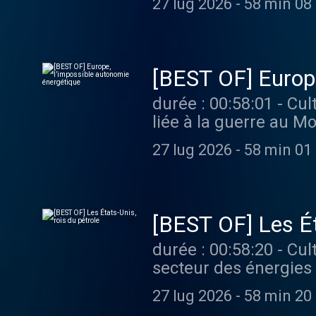
27 lug 2026
-
58 min 08
mesures d'urgence alors 
podcast ? Pour écoute
[BEST OF] Europe
durée : 00:58:01 - Cultures monde - La contraction de l'offre mondiale de pétrole et de gaz
liée à la guerre au M
économies européenne
27 lug 2026
-
58 min 01
approvisionnement en énergies fossiles. Vous
épisodes sans limite
[BEST OF] Les Ét
durée : 00:58:20 - Cultures monde - Depuis le retour de Trump au pouvoir en 2024, le
secteur des énergies
Blanche qu'auparavan
27 lug 2026
-
58 min 20
n'en demeure pas moins 