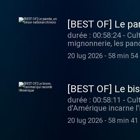
podcast ? Pour écoute
[BEST OF] Le pan
durée : 00:58:24 - Cultures monde - Devenus emblème de la Chine, adorés pour leur
mignonnerie, les pand
Chine et ses partenaires. Vous aimez ce podcast ? Pour écouter tous les
20 lug 2026
-
58 min 54
limite, rendez-vous s
[BEST OF] Le bis
durée : 00:58:11 - Cultures monde - Devenu emblème national en 2016, le bison
d'Amérique incarne l'
quasi-disparition lors 
20 lug 2026
-
58 min 41
aimez ce podcast ? Po
France