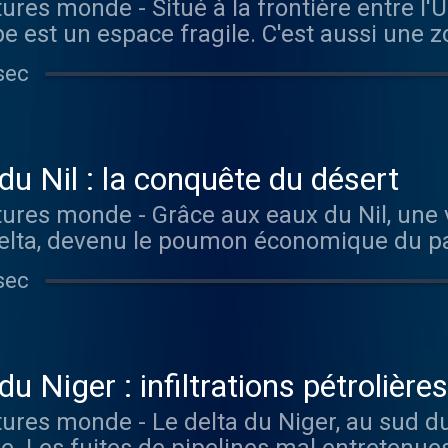
e est un espace fragile. C'est aussi une 
ts que sont acheminés et exportés une par
sec
des sans
ur Radio France
du Nil : la conquête du désert
elta, devenu le poumon économique du pa
sante, les politiques actuelles visent à ét
sec
 acheminant les eaux du fleuve. Vous aimez ce podcast ?
 épisodes sans limite, rendez-vous sur Ra
u Niger : infiltrations pétrolières