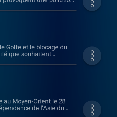
es provoquent une pollution
ernance locale et
ité que souhaitent
ndance à la rente des
 aimez ce
ous sur Radio France
 dépendance de l'Asie du
ernements prennent des