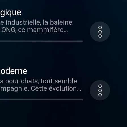
ogique
es ONG, ce mammifère
ère de considérer les
moderne
ompagnie. Cette évolution
atut. Vous aimez
z-vous sur Radio France