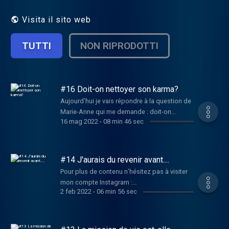
perspective de vue. Pour plus de contenu
n’hésitez pas à visiter mon compte
Visita il sito web
Instagram : lesmedeoresdankaa L'eshop:
www.lesmedeoresdankaa.fr
TUTTI
NON RIPRODOTTI
#16 Doit-on nettoyer son karma?
Aujourd'hui je vais répondre à la question de
Marie-Anne qui me demande : doit-on
16 mag 2022
-
08 min 46 sec
obligatoirement nettoyer son karma ou vaut-il
mieux laisser les choses se faire
naturellement ? Pour plus de contenu
n’hésitez pas à visiter mon compte
#14 J'aurais du revenir avant....
Instagram :
Pour plus de contenu n’hésitez pas à visiter
https://www.instagram.com/lesmedeoresdankaa/?
mon compte Instagram :
hl=fr Si la mémoire cellulaire vous intéresse
2 feb 2022
-
06 min 56 sec
https://www.instagram.com/lesmedeoresdankaa/?
voici le replay de ma conférence du 30
hl=fr Si la mémoire cellulaire vous intéresse
octobre donnée au palais des congrès de
voici le replay de ma conférence du 30
Perpignan :
octobre donnée au palais des congrès de