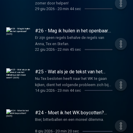
zomer door helpen!
29 giu 2026
-
20 min 44 sec
#26 - Mag ik huilen in het openbaar?
(S05)
Er zijn geen regels behalve de regels van
Anna, Tex en Stefan.
22 giu 2026
-
22 min 45 sec
#25 - Wat als je de tekst van het
Wilhelmus niet meer weet? (S05)
Nu Tex besloten heeft naar het WK te gaan
kijken, dient het volgende probleem zich bij
14 giu 2026
-
23 min 44 sec
Stefan aan.
#24 - Moet ik het WK boycotten?
(S05)
Bier, bitterballen en een moreel dilemma.
8 giu 2026
-
20 min 20 sec