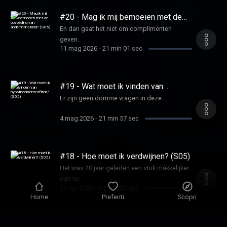
#20 - Mag ik mij bemoeien met de
opvoeding van andermans kind?
En dan gaat het niet om complimenten
(S05)
geven.
11 mag 2026
-
21 min 01 sec
#19 - Wat moet ik vinden van
hypotheekrenteaftrek? (S05)
Er zijn geen domme vragen in deze.
4 mag 2026
-
21 min 57 sec
#18 - Hoe moet ik verdwijnen? (S05)
Het was 20 jaar geleden een stuk makkelijker
dan nu.
27 apr 2026
-
21 min 22 sec
Home
Preferiti
Scopri
#17 - Moet ik hoger gaan wonen?