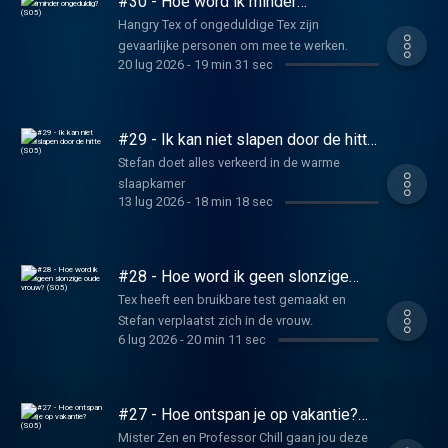
#30 - Hoe word ik minder
Gimbrère.
ongeduldig? (S05)
Hangry Tex of ongeduldige Tex zijn
gevaarlijke personen om mee te werken.
20 lug 2026
-
19 min 31 sec
#29 - Ik kan niet slapen door de hitte
(S05)
Stefan doet alles verkeerd in de warme
slaapkamer
13 lug 2026
-
18 min 18 sec
#28 - Hoe word ik geen slonzige
oude vrouw? (S05)
Tex heeft een bruikbare test gemaakt en
Stefan verplaatst zich in de vrouw.
6 lug 2026
-
20 min 11 sec
#27 - Hoe ontspan je op vakantie?
(S05)
Mister Zen en Professor Chill gaan jou deze