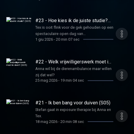
#23 - Hoe kies ik de juiste studie?
(S05)
Tex is ooit flink voor de gek gehouden op een
spectaculaire open dag van
1 giu 2026
-
20 min 07 sec
bedrijfswetenschappen.
#22 - Welk vrijwilligerswerk moet ik
doen? (S05)
Anna wil bij de dierenambulance maar willen
zij dat wel?
25 mag 2026
-
19 min 04 sec
#21 - Ik ben bang voor duiven (S05)
Stefan gaat in exposure therapie bij Anna en
Tex.
18 mag 2026
-
20 min 08 sec