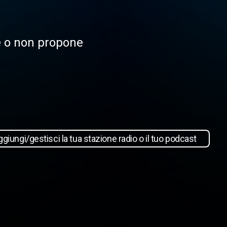
le o non propone
giungi/gestisci la tua stazione radio o il tuo podcast