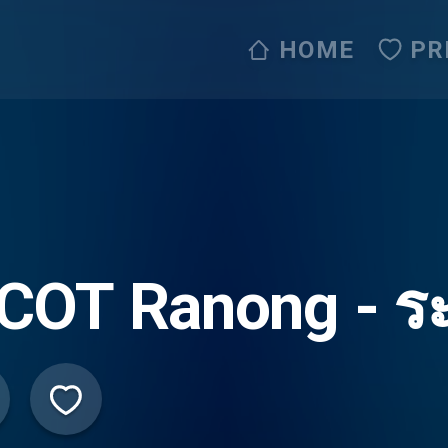
HOME
PR
COT Ranong - ร