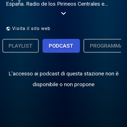
España. Radio de los Pirineos Centrales en
Francés, Castellano y Occitan. Barousse,
Comminges & Val d'Aran. Meteo - Agenda -
Informations - Informaciones Luchon -
Bossost - Vielha - Saint Bertrand de
Visita il sito web
Comminges - Loures Barousse - Haute
Garonne - Hautes Pyrénées Contact :
https://www.pagesjaunes.fr/pros/54256312
PLAYLIST
PODCAST
PROGRAMMA
"Une radio des Locales"
L’accesso ai podcast di questa stazione non è
disponibile o non propone