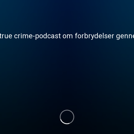
 true crime-podcast om forbrydelser genn
 [1:2]
den 14-årige Pia, der forsvinder sporløst i