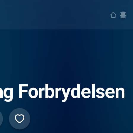
홈
g Forbrydelsen