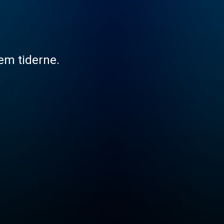
em tiderne.
 1968. Politiet starter en