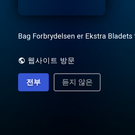
Bag Forbrydelsen er Ekstra Bladets
웹사이트 방문
전부
듣지 않은
Mysteriet om Pia
Første del handler om 