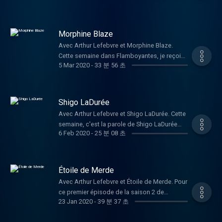
amour pour la mode, vue comme une
flex du singulier qui transcende, pour penser
réalisé par Arthur Lefebvre et produit par
question de genre 20.40 : L'organisation
d'informations.
nous avons reçu dans la première saison de
extension de son expression scénique • La
autrement, pour vivre mieux. See you sur
Mauvaises Têtes. Hébergé par Acast. Visitez
quotidienne de Ruby en tant que drag queen
Flamboyantes. Dans cet épisode, Pierre nous
vulnérabilité et l'érotisme dans le drag, et
toutes les plateformes de podcast à partir
acast.com/privacy pour plus d'informations.
23.33 : Drag Race France, la question de
raconte son parcours, il parle de son enfance
comment cela se traduit dans ses
du 22 novembre. Vous pouvez déjà aller vous
Morphine Blaze
l'exposition des drag queens et Sara Forever,
et sur certaines différences qu’il peut avoir
performances • Son envie d'Eurovision avec
abonner et share pour l’amour du geste, je
Avec Arthur Lefebvre et Morphine Blaze.
une drag à l'Eurovision ? 26.37 : Point
avec sa famille. Il parle du moment où il s’est
son tube et "Madame Forever" et la vente de
sais que ça viendra du cœur. Si tu veux me
Cette semaine dans Flamboyantes, je reçois
perruque et son rapport avec la mode 30.56 :
rendu compte de son attirance pour les
ses culottes aux fans, témoignant de son
faire un retour, être tenu au courant de la suite
5 Mar 2020
-
33 분 56 초
Morphine Blaze. Nous avons parler de son
Son lypsinc ultime 32.18 : Retour à la réalité,
garçons et évoque aussi sa déconstruction
esprit libre et audacieux Rejoignez-nous pour
et me suivre sur les réseaux sociaux :
attrait pour le drag qui est arrivé très jeune,
le mood post-performance 33.00 : Drag et
en lien avec les jugements qu’il pouvait avoir
cet échange intime et profond avec Mathieu
lfbarthur —
de l'avant et après RuPaul dans la
politique 33.50 : La séquence du répondeur
sur les garçons qui revendique une certaine
Barbin, où chaque mot révèle une facette de
https://www.instagram.com/lfbarthur/
communauté drag à Paris. Puis nous avons
Pour retrouver Ruby on the Nail :
Shigo LaDurée
féminité. Il parle évidemment du début de
sa personnalité complexe et fascinante. Une
Hébergé par Acast. Visitez
échanger sur la place des femmes dans la
https://www.instagram.com/ruby_onthenail/
Gazelle et de son arrivée au sein de la famille
Avec Arthur Lefebvre et Shigo LaDurée. Cette
conversation qui ne manquera pas de vous
acast.com/privacy pour plus d'informations.
communauté drag et des difficultés
Si tu veux me faire un retour, être tenu au
Von Lear. On a parlé du manque de
semaine, c'est la parole de Shigo LaDurée
inspirer et de vous faire réfléchir sur l'art,
rencontrées. Pour ne rien rater de
courant de la suite et me suivre sur les
6 Feb 2020
-
25 분 08 초
représentation des femmes de manière
que je te partage dans Flamboyantes. C'est
l'identité et la liberté d'expression. ➡️
Flamboyantes, tu peux venir nous suivre sur
réseaux sociaux : lfbarthur —
générale, des personnes transgenres et des
un épisode important dans le discours et
Retrouvez-nous sur Instagram . ➡️ Abonnez-
Instagram :
https://www.instagram.com/lfbarthur/
personnes noires qui sont invisibilisées.
cela m'a beaucoup appris. La perception de
vous pour ne manquer aucun épisode de
http://Instagram.com/flamboyantespodcast
Retrouve Flamboyantes tous les mercredis
Enfin, nous avons également parlé de la
Shigo est authentique et son propos doit,
Flamboyantes et laissez-nous des étoiles ⭐️
Étoile de Merde
Tu peux d’ailleurs nous identifier en story si tu
sur ton application d'écoute. Si tu as aimé
Black Xcellence, la soirée qu’il a lancé à Paris
selon moi, être écouté et entendu. Je suis
Pour retrouver Sara Forever:
as apprécié l’épisode. Enfin, abonne-toi au
Avec Arthur Lefebvre et Étoile de Merde. Pour
l'épisode, tu aimeras certainement celui-ci
en réponse à une performance raciste d’une
particulièrement fier que cet épisode existe.
https://instagram.com/sara____forever Pour
podcast sur ton appli, pour être informé.e du
ce premier épisode de la saison 2 de
également :
autre Drag Queen. Flamboyantes est un
On a parlé de la monstruosité, de la définition
retrouver Arthur :
23 Jan 2020
-
39 분 37 초
prochain. Flamboyantes est une production
Flamboyantes, j’ai voulu vous faire entendre
https://play.acast.com/s/flamboyantes/minimageste-
podcast créé, animé et réalisé par Arthur
du drag, du racisme et de l'appropriation et
https://www.instagram.com/lfbarthur/ Si
Mauvaises Têtes, un studio de podcast que
ma discussion avec Étoile de Merde. On a
lesmotsontunsens Hébergé par Acast.
Lefebvre et produit par Mauvaises Têtes.
aussi de la House of LaDurée dont il fait
vous avez aimé l'épisode, vous aimerez