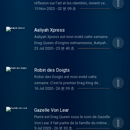
https://www.instagram.com/lfbarthur/ Si tu
France, en passant par ses réflexions sur la
réflexion sur l’art et les identités, revient ce
Si tu as aimé l'épisode, tu aimeras
que j'ai adoré passer ! J'espère que
Streisand et Rita Hayworth. Elle aime
as aimé l'épisode, tu aimeras certainement
15 Nov 2023
-
02 분 09 초
classe sociale, la féminité, et son rapport à la
mercredi 22 novembre 2023 ! J’y ai mis le
certainement celui-ci également :
l'épisode vous plaira aussi. (Chapitrage en
performer sur scène, mais estime ne savoir ni
celui-ci également :
création artistique. Entre Drag, Danse et
cœur et le flex, toujours, comme les invité.es
https://shows.acast.com/flamboyantes/episodes/sara-
cours) Pour retrouver Stargirl :
chanter ni danser. Fera t-elle partie de la
https://shows.acast.com/flamboyantes/episodes/drag-
Théâtre, une Odyssée Artistique... Dans notre
qui viendront à mon micro cette saison. Lors
forever-drag-race-france Hébergé par Acast.
@stargirlisdead
saison 3 de Drag Race France ? On parle
queen-ruby-on-the-nail Hébergé par Acast.
conversation, nous explorons la richesse de
des deux premières saisons, je suis parti à la
Visitez acast.com/privacy pour plus
https://instagram.com/stargirlisdead?
Aaliyah Xpress
d'elle comme une Lipsync assassin ! Dans
Visitez acast.com/privacy pour plus
l'identité artistique de Mathieu et comment
rencontre de drag queens, incarnation
d'informations.
igshid=OGQ5ZDc2ODk2ZA== Si tu veux me
cet épisode, elle nous raconte d'où vient
Aaliyah Xpress est mon invité cette semaine.
d'informations.
elle se manifeste à travers ses
suprême de la flamboyance. Dans chacun
faire un retour, être tenu au courant de la suite
Ruby, elle nous parle de cabaret, elle nous
Drag Queen d’origine vietnamienne, Aaliyah
performances. Spécifiquement : • Son enfant
des épisodes, ces artistes m’ont parlé de
et me suivre sur les réseaux sociaux :
23 Jul 2020
-
25 분 40 초
parle de sa copine Sara Forever et répond
nous partage son parcours et sa perception
intérieur, marqué par la différence et
leurs parcours, leurs goûts, la
@lfbarthur —
aux questions d'Allanah Star et de Minima
du drag et de la scène parisienne, de sa
comment il a transformé cette vulnérabilité
reconnaissance de leur art et leurs visions de
https://www.instagram.com/lfbarthur/
Gesté, on parle entre autre de son smoky
découverte de RuPaul Drag Race à ses
en force sur scène • L'influence de sa mère
la société. Pour cette nouvelle saison et deux
Retrouve Flamboyantes tous les mercredis
eyes, de perruque rousse, on cite Larousso
premières performances. Elle prend le micro
et son environnement bordelais sur sa
Robin des Doigts
ans plus tard, Flamboyantes évolue comme
sur ton application d'écoute. Si tu as aimé
et K-maro. Autant vous dire que tous les
de Flamboyantes et raconte avec vérité, le
perception de la féminité et de la classe
j’ai moi-aussi évolué. Drag Race France a
Robin des Doigts est mon invité cette
l'épisode, tu aimeras certainement celui-ci
ingrédients sont là pour passer un bon
racisme systémique très présent dans nos
sociale • Le drag comme moyen
popularisé l’art du drag et celleux qui
semaine. C’est le premier Drag King de
également :
moment. 01.25 : Le parcours de Ruby on the
sociétés et également dans le milieu
d'expression artistique, mêlant théâtre,
16 Jul 2020
-
26 분 39 초
l’incarnent. Le podcast devient une
Flamboyantes. L’enregistrement a eu lieu il y
https://shows.acast.com/flamboyantes/episodes/drag-
Nail, l'inspiration de ses soeurs, Diana Ross,
LGBTQIA+. On parle d’appropriation culturelle
danse, et une touche de politique • Sa
conversation plus ouverte avec des drag
a déjà plusieurs mois et je suis heureux de
queen-ruby-on-the-nail Hébergé par Acast.
Madonna et ses premiers pas en drag 06.15 :
de représentation et de sa soirée Ze Nice
participation à Drag Race France : une
queens, kings, artistes flamboyant.es du
pouvoir enfin vous dévoiler cet épisode.
Visitez acast.com/privacy pour plus
Sa personnalité, entre humour et diva 09.50 :
Show, créé en réaction à une performance
expérience révélatrice, entre défis et
monde de l’art, de la mode, de la musique,
Nous avons parlé de son parcours, de genre,
d'informations.
Son rapport à la comédie et au stand-up
Gazelle Von Lear
raciste. Flamboyantes est un podcast créé,
découvertes • L'importante question de la
de la danse ou du cinéma. Bref, je ne
de la place et de la perception des drag
12.47 : Le drag pour exister 15:15 : Quel est le
animé et réalisé par Arthur Lefebvre et
Pierre est Drag Queen sous le nom de Gazelle
politique dans le drag et comment rester
m’interdis rien, aucune règle si ce n’est de
Kings dans la scène drag et LGBTQIA+.
but des drag queens ? 17.50 : S'éduquer et
produit par Mauvaises Têtes. Hébergé par
Von Lear. Il fait partie de la famille du même
fidèle à ses convictions artistiques • Son
porter la flamboyance des personnalités et le
Flamboyantes est un podcast créé, animé et
éduquer : apprentissage de la culture et
9 Jul 2020
-
26 분 30 초
Acast. Visitez acast.com/privacy pour plus
nom et portée par Veronica Von Lear que