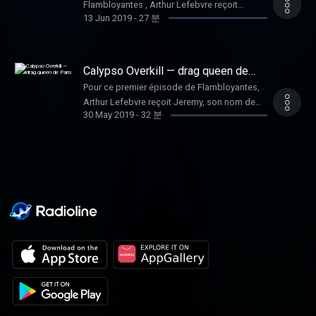
Lefebvre. Crédit musical : I Am A Woman -
Flambloyantes , Arthur Lefebvre reçoit
queer et évoqué La Guillotine, soirée que
13 Jun 2019
-
27 분
Nelson Beer Hébergé par Acast. Visitez
Étienne, son nom de drag queen : La Poutre .
Sasha Kills organise à Paris. Flamboyantes
acast.com/privacy pour plus d'informations.
Dans ce podcast, Etienne évoque le chemin
est un podcast produit par Mauvaises Têtes.
qui lui a été nécessaire de faire avant de
Imaginé et créé par Arthur Lefebvre. Crédit
devenir La Poutre. Il explique pourquoi il a
Calypso Overkill — drag queen de
musical : I Am A Woman - Nelson Beer
choisit ce nom, ses premières performances
Paris
Hébergé par Acast. Visitez
Pour ce premier épisode de Flambloyantes,
avec Bagarre et parle également du
acast.com/privacy pour plus d'informations.
Arthur Lefebvre reçoit Jeremy, son nom de
Dépotoire. Flamboyantes est un podcast
30 May 2019
-
32 분
drag queen : Calypso Overkill. Dans ce
produit par Mauvaises Têtes. Imaginé et créé
podcast, on évoque son enfance aux
par Arthur Lefebvre. Crédit musical : I Am A
Phillipines où il est née et a vécu une partie
Woman - Nelson Beer Hébergé par Acast.
de sa vie. Puis son arrivé en France,
Visitez acast.com/privacy pour plus
l'intégration au lycée en lien avec son coming
d'informations.
out (2:50), des difficultés de vie qu'il a pu
vivre par le passé et la façon dont le drag l'a
aidé. Jeremy nous parle de l'envie qu'il a eu
de devenir drag queen (15:34) en évoquant
RuPaul Drag Race ou encore sa première
performance au Dragathon. Il parle de la
naisance du nom Calypso Overkill et raconte
l'évolution de son drag jusqu'à aujourd'hui.
Son également abordé dans cet épisode, les