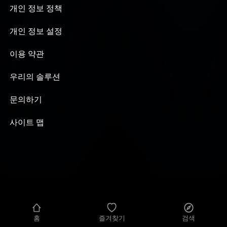
difficultés d'être drag queen et l'envie
개인 정보 정책
artistique de Jeremy. Flamboyante est un
podcast produit par Mauvaises Têtes.
개인 정보 설정
Imaginé et créé par Arthur Lefebvre. Crédit
musical : I Am A Woman - Nelson Beer
이용 약관
Hébergé par Acast. Visitez
acast.com/privacy pour plus d'informations.
우리의 솔루션
문의하기
사이트 맵
홈
즐겨찾기
검색