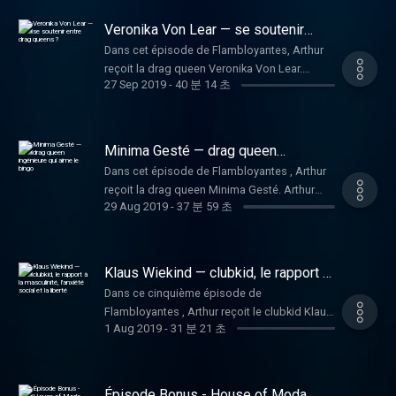
j’ai créé pour entendre des voix jeunes et
beaucoup ri a parler de son drag à la fois
Visitez acast.com/privacy pour plus
Hébergé par Acast. Visitez
partie. Pour ne rien rater de Flamboyantes, tu
certainement celui-ci :
pluriels. Si tu veux nous faire coucou c’est ici
honnête et drôle. Nous avons parlé de son
d'informations.
acast.com/privacy pour plus d'informations.
Veronika Von Lear — se soutenir
peux venir nous suivre sur Instagram :
https://shows.acast.com/flamboyantes/episodes/drag-
: http://Instagram.com/mauvaisestetes
intérêt pour l’humour et avons discuté de
entre drag queens ?
http://Instagram.com/flamboyantespodcast
Dans cet épisode de Flambloyantes, Arthur
queen-ruby-on-the-nail Hébergé par Acast.
Intense passion. Hébergé par Acast. Visitez
notre place dans les débats et les combats
Tu peux d’ailleurs nous identifier en story si tu
reçoit la drag queen Veronika Von Lear.
Visitez acast.com/privacy pour plus
acast.com/privacy pour plus d'informations.
des minorités. On a échangé à propos de
27 Sep 2019
-
40 분 14 초
as apprécié l’épisode. Enfin, abonne-toi au
Clément nous parle de Lille, de son
d'informations.
masculinité et d'union pour unir ses forces,
podcast sur ton appli, pour être informé.e du
personnage de drag queen "Veronika Von
notamment en évoquant Le Dépotoir, le
prochain. Flamboyantes est une production
Lear" et de projets qu'il a pu entreprendre. On
collectif dont Étoile de Merde fait parti. Pour
Mauvaises Têtes, un studio de podcast que
parle de l'importance d'essayer, de créer et
Minima Gesté — drag queen
ne rien rater de Flamboyantes, tu peux venir
j’ai créé pour entendre des voix jeunes et
de soutenir les drag queens et drag shows.
ingénieure qui aime le bingo
nous suivre sur Instagram :
Dans cet épisode de Flambloyantes , Arthur
pluriels. Si tu veux nous faire coucou c’est ici
On parle aussi de faire de de l'idée de faire
http://Instagram.com/flamboyantespodcast
reçoit la drag queen Minima Gesté. Arthur
: http://Instagram.com/mauvaisestetes
de sa passion pour le drag un métier et
29 Aug 2019
-
37 분 59 초
Tu peux d’ailleurs nous identifier en story si tu
(vrai prénom de Minima Gesté) nous parle de
Intense passion. Hébergé par Acast. Visitez
même d'Amanda Lear et de Marianne James.
as apprécié l’épisode. Enfin, abonne-toi au
ses premiers pas en tant que drag queen à
acast.com/privacy pour plus d'informations.
Flamboyantes est un podcast produit par
podcast sur ton appli, pour être informé.e du
Lyon, de son vécu en école d'ingénieur. Mais
Mauvaises Têtes. Imaginé et créé par Arthur
prochain. Flamboyantes est une production
également de sa vision du drag et de son
Klaus Wiekind — clubkid, le rapport à
Lefebvre. Crédit musical : I Am A Woman -
Mauvaises Têtes, un studio de podcast que
expérience en tant que animatrice du Bingo
la masculinité, l'anxiété social et la
Nelson Beer Hébergé par Acast. Visitez
Dans ce cinquième épisode de
liberté
j’ai créé pour entendre des voix jeunes et
Drag. Ils discutent notamment de la
acast.com/privacy pour plus d'informations.
Flambloyantes , Arthur reçoit le clubkid Klaus.
pluriels. Si tu veux nous faire coucou c’est ici
popularisation du drag et des questions que
1 Aug 2019
-
31 분 21 초
Dans ce podcast, Klaus nous parle de sa
: http://Instagram.com/mauvaisestetes
cela peut susciter. Flamboyantes est un
perception du mouvement queer, de
Intense passion. Hébergé par Acast. Visitez
podcast produit par Mauvaises Têtes.
l'importance d'en connaître l'histoire. On y
acast.com/privacy pour plus d'informations.
Imaginé et créé par Arthur Lefebvre. Crédit
parle de a décision d'être qui on a envie
Épisode Bonus - House of Moda
musical : I Am A Woman - Nelson Beer