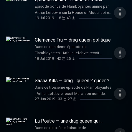
d'être, la façon dont nous pouvons choisir
Hébergé par Acast. Visitez
Episode bonus de Flamboyantes animé par
notre identité. Klaus évoque également son
acast.com/privacy pour plus d'informations.
Arthur Lefebvre sur la House of Moda, soirée
rapport à la masculinité et l'absurde, son
19 Jul 2019
-
18 분 43 초
queer de Paris qui s'arrête le 20 juillet 2019
anxiété social, ses performances à la
après 8 ans de fêtes, de danses, de drag,
Kindergarten et son envie de transmettre
d'attitude. Merci aux drag queens Minima
l'idée de liberté. Flamboyantes est un
Gesté, Veronica Von Lear. Merci à Renaud et
Clemence Trü — drag queen politique
podcast produit par Mauvaises Têtes.
à Crame. Merci à Adeuline Journey et merci
Imaginé et créé par Arthur Lefebvre. Crédit
Dans ce quatrième épisode de
aussi à Jacquie pour leurs mots. Intense
musical : I Am A Woman - Nelson Beer
Flambloyantes , Arthur Lefebvre reçoit
Passion. Flamboyantes est un podcast
18 Jul 2019
-
42 분 25 초
Hébergé par Acast. Visitez
Guillaume, son nom de drag queen :
produit par Mauvaises Têtes. Imaginé et créé
acast.com/privacy pour plus d'informations.
Clémence Trü . Dans ce podcast, Guillaume
par Arthur Lefebvre. Crédit musical : I Am A
nous parle de son évolution entre de la
Woman - Nelson Beer Hébergé par Acast.
Bretagne jusqu’à Paris. Il parle de sa
Sasha Kills — drag... queen ? queer ?
Visitez acast.com/privacy pour plus
découverte des drag queens à Lyon, Puis de
d'informations.
Dans ce troisième épisode de Flambloyantes
son personnage Clémence Trü et de l’aspect
, Arthur Lefebvre reçoit Marc, son nom de
politique et militant qu’il souhaite, par le biais
27 Jun 2019
-
33 분 27 초
drag queen : Sasha Kills . Dans ce podcast,
de ce personnage, mettre en avant. On parle
Marc nous parle des États-Unis, du club qui
de l’insulte, du genre. De sa première
lui a fait découvrir un peu mieux les drag
performance, de la virilité et de poils.
queens, de son travail d'art visuel et de son
La Poutre — une drag queen qui
Flamboyantes est un podcast produit par
personnage de Sasha Kills. Ils ont également
dépote
Mauvaises Têtes. Imaginé et créé par Arthur
Dans ce deuxième épisode de
discuté du terme drag queens et du mot