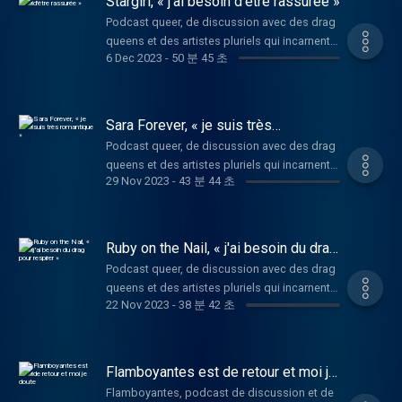
Stargirl, « j'ai besoin d'être rassurée »
personnels, les premières influences
Acast. Visitez acast.com/privacy pour plus
espagnoles qui influencent son drag et
d'informations.
musicales et l'approche authentique de la
Podcast queer, de discussion avec des drag
notamment de sa grand-mère, qu'elle a
création. Les artistes partagent leurs
queens et des artistes pluriels qui incarnent,
d'ailleurs fait monter sur scène lors d'un
6 Dec 2023
-
50 분 45 초
réflexions sur la lumière, la pop musique et
à leur manière, une forme de flamboyance.
show. On parle du ressenti lorsque des
les icônes telles que Rosalia, Caroline
Avec la drag Stargirl "Plus jeune, je pensais
performances. On évoque la compétition
Polachek, les L5, Christine and the Queens,
que j'étais une sorcière". Cette semaine, vous
dans le milieu drag et son évolution en
Camp Rock et Lady Gaga. Ne manquez pas
pouvez retrouver à mon micro Stargirl, drag
Sara Forever, « je suis très
France. On revient également sur la haine
cette conversation riche et inspirante, idéale
queen lilloise iconic. On a échangé sur la
romantique »
présentes sur les réseaux sociaux et qu'elle a
Podcast queer, de discussion avec des drag
pour évoquer le processus créatif, la
façon dont Stargirl se définit en tant
du gérer après une séquence de l'émission
queens et des artistes pluriels qui incarnent à
musique,la culture pop et la créativité. Pour
qu'artiste. Elle parle de son goût pour Mylène
29 Nov 2023
-
43 분 44 초
Touche Pas à mon Poste. Enfin, Maryposa
leur manière une forme de flamboyance.
retrouver Chéri :
Farmer, Madonna et Lady Gaga. On parle de
dans cet épisode nous chante "Où son mes
Témoignage de Sara Forever (Drag Race
https://www.instagram.com/jesuischeri_/
la difficulté de se connaître lorsque l'on est
nichons" un classique que je ne connaissais
France saison 2). Mathieu Barbin, plus connu
Pour retrouver Joanna :
enfant, quand on se reconnaît pas dans les
personnellement pas, mais qui en est pas
sous son nom de drag queen Sara Forever,
https://www.instagram.com/joannaclubbb Si
Ruby on the Nail, « j'ai besoin du drag
autres. On parle de doute, de comédie pour
moins assez incroyable 3 J'ai perçu
finaliste de Drag Race France saison 2, est
pour respirer »
tu veux me faire un retour, être tenu au
elle qui adore l'humour qu'elle utilise dans
Podcast queer, de discussion avec des drag
quelques petits bourdonnements lors de
notre invité flamboyant de la semaine. Artiste
courant de la suite et me suivre sur les
ses performances. On évoque sa maman qui
queens et des artistes pluriels qui incarnent à
l'editing, veuillez m'en excuser, on est encore
aux multiples facettes, Mathieu navigue entre
réseaux sociaux : lfbarthur —
22 Nov 2023
-
38 분 42 초
a un compte fan d'elle sur Instagram, on
leur manière une forme de flamboyance.
en DIY ici. Pour retrouver La Maryposa :
le drag, la danse et le théâtre, créant des
https://www.instagram.com/lfbarthur/ Le
parle de politique et du fait que la visibilité ne
Avec la drag Ruby On The Nail : "Après une
https://www.instagram.com/la.maryposa/ Si
ponts inattendus entre ces univers. Dans cet
compte Instagram de Flamboyantes :
permet pas forcément la compréhension ni
performance, je n'ai plus besoin de faire
tu veux me faire un retour, être tenu au
épisode, nous plongeons dans son
Retrouve Flamboyantes tous les mercredis
le respect. Elle se met ensuite dans la peau
l'amour, je l'ai déjà fait." Ruby on the Nail est
courant de la suite et me suivre sur les
Flamboyantes est de retour et moi je
parcours, de ses premiers pas sur scène à
sur ton application d'écoute.
de Karl Lagerfeld en m'assimilant à Léa
chic, elle aime la couture vintage, Vivenne
doute
réseaux sociaux : @lfbarthur —
sa participation marquante à Drag Race
Flamboyantes, podcast de discussion et de
https://www.instagram.com/flamboyant.e.s
Salamé sur France Inter (lol). Bref, un moment
Westwood et Jean Paul Gaultier, Barbra