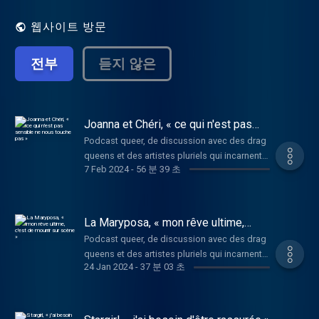
singuliers et puissants qui viennent parler
de leur art, partager leurs parcours, leurs
웹사이트 방문
gouts et leurs façon de faire société. Dans
chaque épisode, les invités se confient sur
전부
듣지 않은
leurs identités, leurs parcours artistiques,
leurs motivations, et les défis auxquels ils
sont confrontés, y compris la question de
la reconnaissance artistique.
"Flamboyantes" aborde également des
Joanna et Chéri, « ce qui n'est pas
sensible ne nous touche pas »
questions sur l'identité et sur le genre.
Podcast queer, de discussion avec des drag
Chaque épisode offre un aperçu sincère
queens et des artistes pluriels qui incarnent,
des défis et des triomphes rencontrés par
7 Feb 2024
-
56 분 39 초
à leur manière, une forme de flamboyance.
ces artistes dans leur quête de
Avec les artistes Joanna et Chéri. Dans cet
reconnaissance et d'acceptation.
épisode flamboyant de Flamboyantes,
"Flamboyantes" cherche à célébrer l'amour,
plongez dans les univers uniques des
La Maryposa, « mon rêve ultime,
l'individualité qui rassemble, la créativité et
artistes Joanna et Chéri. Conformément au
c'est de mourrir sur scène »
la puissance résiliante de l'art, toujours
Podcast queer, de discussion avec des drag
thème de cette saison, nous explorons une
proche de soi, toujours là pour sauver et
queens et des artistes pluriels qui incarnent,
variété d'artistes incarnant différentes
repenser le monde. Artwork de la saison 3
24 Jan 2024
-
37 분 03 초
à leur manière, une forme de flamboyance.
formes de flamboyance. Enregistrée un
réalisé par Amanite Paris, Berangère
Avec la drag La Maryposa. Cette semaine, à
vendredi matin de janvier à 11h, cette
Portella (Photographe) et Nicolas
mes côtés, une drag queen de Bordeaux "La
discussion captivante explore les parcours
Thioulouse (3D Designer). Hébergé par
Maryposa" . On a parlé de ses origines