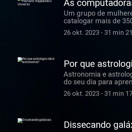
As computadoras
Um grupo de mulheres
catalogar mais de 350
usamos até hoje: OB
26 okt. 2023
-
31 min 2
astronoma Camila!
Por que astrolog
Astronomia e astrolo
do seu dia para apre
26 okt. 2023
-
31 min 1
Dissecando galá