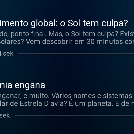
mento global: o Sol tem culpa?
o, ponto final. Mas, o Sol tem culpa? Exi
 solares? Vem descobrir em 30 minutos c
4 sek
mia engana
ganar, e muito. Vários nomes e sistemas 
falar de Estrela D avla? É um planeta. E de
ares! Venha aprender com a astronoma Ca
 sek
os dos nomes serem confusos!