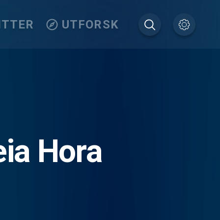
ITTER
UTFORSK
ia Hora