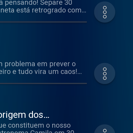
tá pensando! Separe 30
aneta está retrogrado com
um problema em prever o
iro e tudo vira um caos!
ila.
 origem dos
ue constituem o nosso