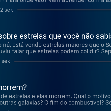
am? Para onde vão? Vem aprender com a 
 elementos químicos do seu corpo!
52 sek
sobre estrelas que você não sabi
o nú, está vendo estrelas maiores que o 
uviu falar que estrelas podem colidir? Se
des de estrelas com a astronoma Camila!
 sek
morrem?
 de estrelas e elas morrem. Qual o motiv
 outras galaxias? O fim do combustível? S
tos com a astronoma Camila como galáx