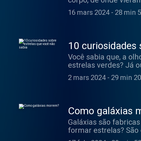
corpo, de onde vier
minutos a origem dos
16 mars 2024
-
28 min 
10 curiosidades 
Você sabia que, a olh
estrelas verdes? Já o
para ouvir curiosida
2 mars 2024
-
29 min 20
Como galáxias 
Galáxias são fabricas
formar estrelas? São
aprender em 30 minu