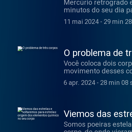
Mercúrio retrogrado 
minutos do seu dia p
a astronoma Camila!
11 mai 2024
-
29 min 28
O problema de t
Você coloca dois cor
movimento desses cor
Vem entender o prob
6 apr. 2024
-
28 min 08 
Viemos das estre
elementos quími
Somos poeiras estela