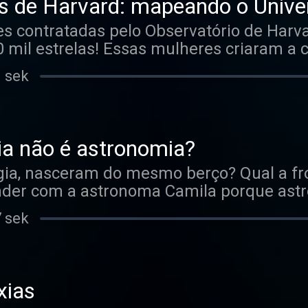
 de Harvard: mapeando o Unive
 contratadas pelo Observatório de Harv
 mil estrelas! Essas mulheres criaram a c
AFGKM. Separe 30 minutos do seu dia par
1 sek
ia não é astronomia?
gia, nasceram do mesmo berço? Qual a fr
nder com a astronoma Camila porque astr
7 sek
xias