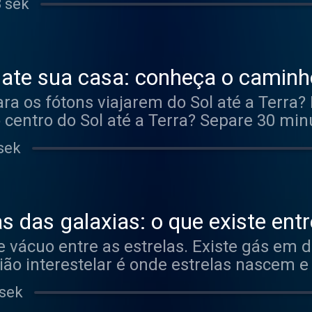
8 sek
 ate sua casa: conheça o caminho
ra os fótons viajarem do Sol até a Terra?
o centro do Sol até a Terra? Separe 30 mi
re o caminho dos fótons até você!
sek
s das galaxias: o que existe entr
 vácuo entre as estrelas. Existe gás em di
ião interestelar é onde estrelas nascem e
30 minutos do seu dia para aprender co
 sek
as estrelas.