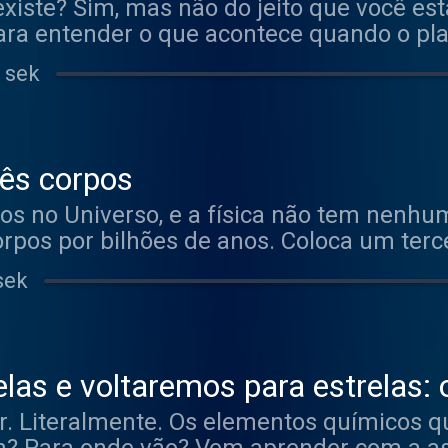
existe? Sim, mas não do jeito que você es
ara entender o que acontece quando o pl
 sek
rês corpos
pos no Universo, e a física não tem nenh
pos por bilhões de anos. Coloca um terce
lema de três corpos com a astronoma Cam
sek
las e voltaremos para estrelas:
co no seu corpo
r. Literalmente. Os elementos químicos q