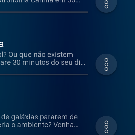
astronoma Camila em 30
a
Sol? Ou que não existem
pare 30 minutos do seu dia
o de galáxias pararem de
eria o ambiente? Venha
ias morrem.