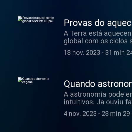
Provas do aqueci
A Terra está aquecend
global com os ciclos
18 nov. 2023
-
31 min 2
Quando astrono
A astronomia pode en
intuitivos. Ja ouviu 
remanescentes estel
4 nov. 2023
-
28 min 29
objetos e qual motiv