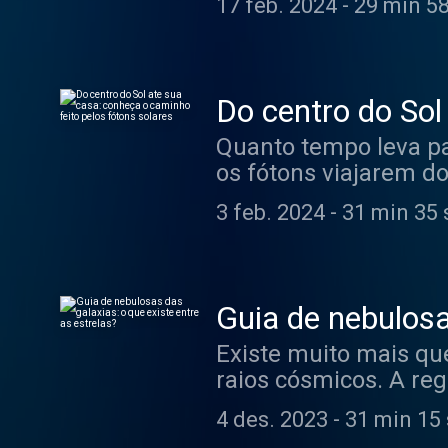
17 feb. 2024
-
29 min 5
Do centro do Sol
solares
Quanto tempo leva pa
os fótons viajarem d
astrônoma Camila sob
3 feb. 2024
-
31 min 35 
Guia de nebulosa
Existe muito mais que
raios cósmicos. A reg
enriquecida. Separe 
4 des. 2023
-
31 min 15
sobre o que há entre 