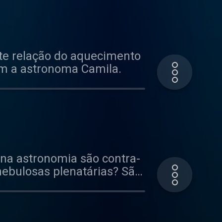
ste relação do aquecimento
om a astronoma Camila.
na astronomia são contra-
 nebulosas plenatárias? São
mila quais são esses