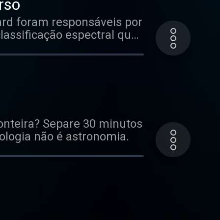
rso
ard foram responsáveis por
lassificação espectral que
a aprender com a
onteira? Separe 30 minutos
ologia não é astronomia.