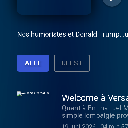
Nos humoristes et Donald Trump...un
ALLE
ULEST
Welcome à Versa
Quant à Emmanuel Macr
simple lombalgie prov
19 juni 2026
-
04 min 57