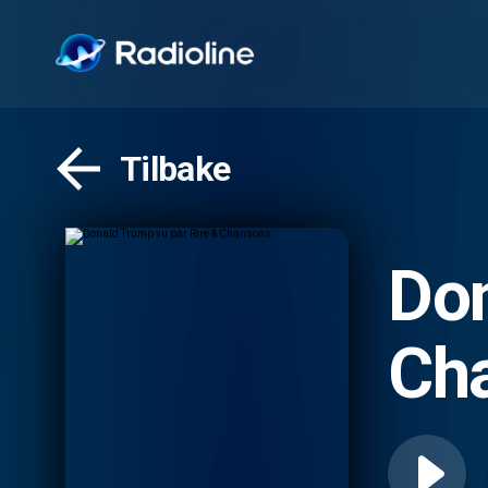
Tilbake
Don
Ch