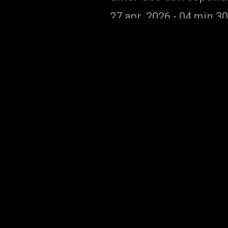
n’y a pas de victimes
27 apr. 2026
-
04 min 30
Donald Trump se f
Pour mettre en avant 
15 apr. 2026
-
53 sek
La trêve de Tru
Cessez-le- feu dans l
9 apr. 2026
-
04 min 27 