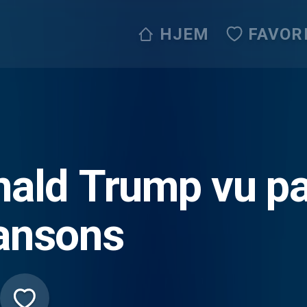
HJEM
FAVOR
ald Trump vu pa
ansons