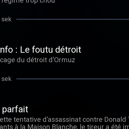
un régime trop chou
 sek
nfo : Le foutu détroit
cage du détroit d’Ormuz
 sek
 parfait
te tentative d’assassinat contre Donald 