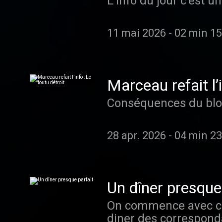
L’info du jour c’est 
11 mai 2026
-
02 min 15
Marceau refait l’i
Conséquences du blo
28 apr. 2026
-
04 min 23
Un dîner presque
On commence avec cet
diner des correspondants à la Maison Blanche, le tireur a été immédiatement interpelé, il