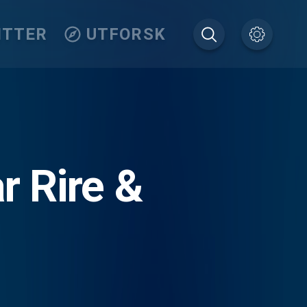
ITTER
UTFORSK
r Rire &