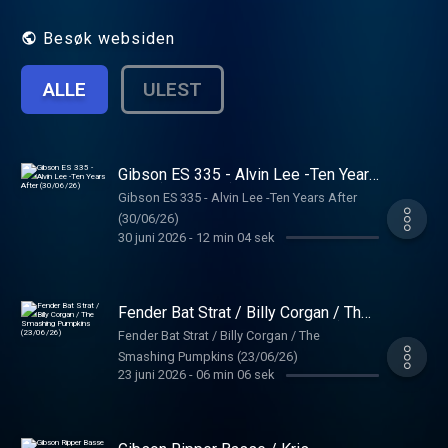
Besøk websiden
ALLE
ULEST
Gibson ES 335 - Alvin Lee -Ten Years
After (30/06/26)
Gibson ES 335 - Alvin Lee -Ten Years After
(30/06/26)
30 juni 2026
-
12 min 04 sek
Fender Bat Strat / Billy Corgan / The
Smashing Pumpkins (23/06/26)
Fender Bat Strat / Billy Corgan / The
Smashing Pumpkins (23/06/26)
23 juni 2026
-
06 min 06 sek