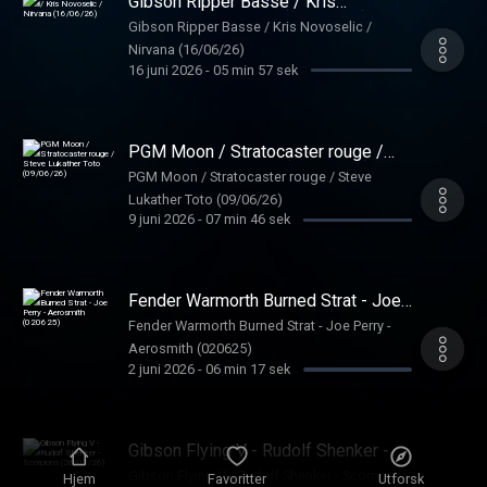
Gibson Ripper Basse / Kris
Novoselic / Nirvana (16/06/26)
Gibson Ripper Basse / Kris Novoselic /
Nirvana (16/06/26)
16 juni 2026
-
05 min 57 sek
PGM Moon / Stratocaster rouge /
Steve Lukather Toto (09/06/26)
PGM Moon / Stratocaster rouge / Steve
Lukather Toto (09/06/26)
9 juni 2026
-
07 min 46 sek
Fender Warmorth Burned Strat - Joe
Perry - Aerosmith (020625)
Fender Warmorth Burned Strat - Joe Perry -
Aerosmith (020625)
2 juni 2026
-
06 min 17 sek
Gibson Flying V - Rudolf Shenker -
Scorpions (26/05/26)
Gibson Flying V - Rudolf Shenker - Scorpions
Hjem
Favoritter
Utforsk