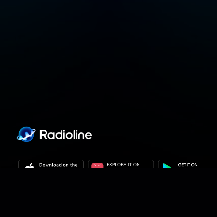
Personvernpolicy
Personverninnstillinger
Brukervilkår
Våre 