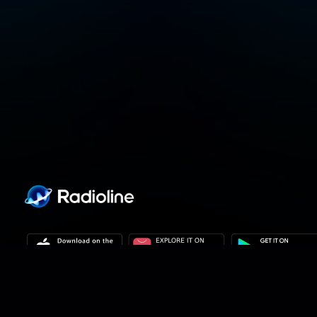
Personvernpolicy
Personverninnstillinger
Brukervilkår
Våre 