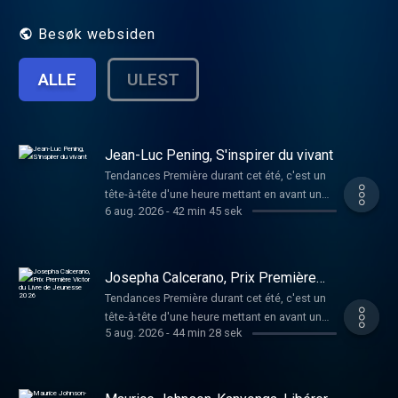
Besøk websiden
ALLE
ULEST
Jean-Luc Pening, S'inspirer du vivant
Tendances Première durant cet été, c'est un
tête-à-tête d'une heure mettant en avant un
6 aug. 2026
-
42 min 45 sek
invité. Son parcours, son univers, ses rêves
d'avenir, mais aussi son regard sur les mots-
clés de l'année et sur l'air du temps.
L'émission est présentée en joyeuse
Josepha Calcerano, Prix Première
alternance par Cédric Wautier et Fabrice
Victor du Livre de Jeunesse 2026
Tendances Première durant cet été, c'est un
Lambert. Jean-Luc Pening est un
tête-à-tête d'une heure mettant en avant un
bioingénieur, qui a développé des
5 aug. 2026
-
44 min 28 sek
invité. Son parcours, son univers, ses rêves
compétences en accompagnement de tout
d'avenir, mais aussi son regard sur les mots-
un chacun(e) dans son parcours de vie.
clés de l'année et sur l'air du temps.
Atteint d'un handicap visuel à l'âge de 35
L'émission est présentée en joyeuse