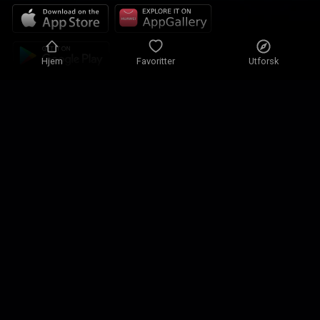
Hjem
Favoritter
Utforsk
Personvernpolicy
Personverninnstillinger
Brukervilkår
Våre løsninger
Kontakt
Nettstedskart