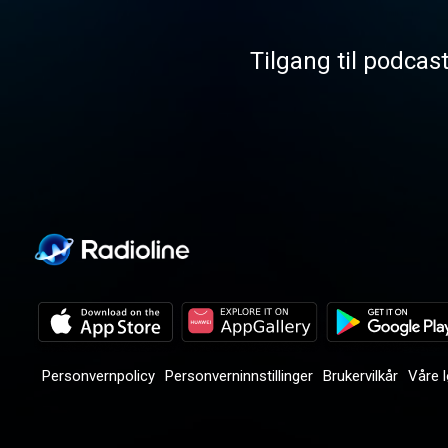
Tilgang til podcas
Personvernpolicy
Personverninnstillinger
Brukervilkår
Våre 