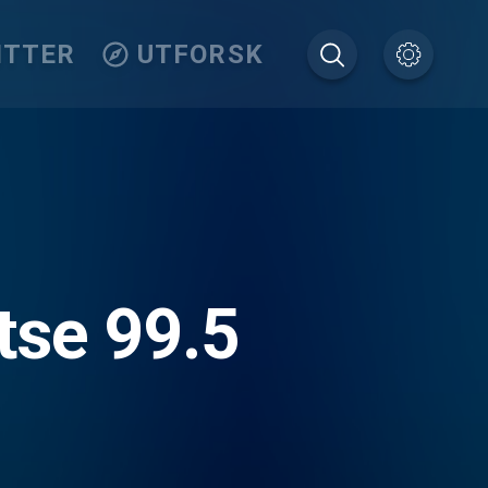
ITTER
UTFORSK
tse 99.5