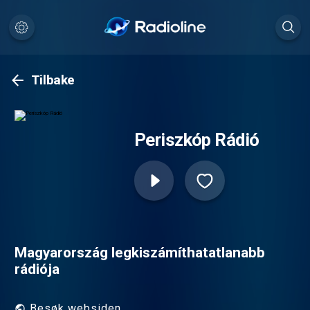
Tilbake
Periszkóp Rádió
Magyarország legkiszámíthatatlanabb
rádiója
Besøk websiden