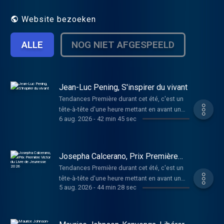
Website bezoeken
ALLE
NOG NIET AFGESPEELD
Jean-Luc Pening, S'inspirer du vivant
Tendances Première durant cet été, c'est un
tête-à-tête d'une heure mettant en avant un
6 aug. 2026
-
42 min 45 sec
invité. Son parcours, son univers, ses rêves
d'avenir, mais aussi son regard sur les mots-
clés de l'année et sur l'air du temps.
L'émission est présentée en joyeuse
Josepha Calcerano, Prix Première
alternance par Cédric Wautier et Fabrice
Victor du Livre de Jeunesse 2026
Tendances Première durant cet été, c'est un
Lambert. Jean-Luc Pening est un
tête-à-tête d'une heure mettant en avant un
bioingénieur, qui a développé des
5 aug. 2026
-
44 min 28 sec
invité. Son parcours, son univers, ses rêves
compétences en accompagnement de tout
d'avenir, mais aussi son regard sur les mots-
un chacun(e) dans son parcours de vie.
clés de l'année et sur l'air du temps.
Atteint d'un handicap visuel à l'âge de 35
L'émission est présentée en joyeuse