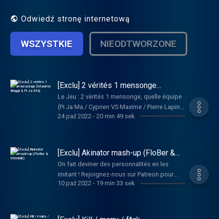
(non). Hébergé par Acast. Visitez
acast.com/privacy pour plus
Odwiedź stronę internetową
d'informations.
WSZYSTKIE
NIEODTWORZONE
[Exclu] 2 vérités 1 mensonge
(Maxime Biaggi & Pi Ja Ma)
Le Jeu : 2 vérités 1 mensonge, quelle équipe
(Pi Ja Ma / Cyprien VS Maxime / Pierre Lapin)
24 paź 2022
-
20 min 49 sek
est composée de véritables détectives ?
Rejoignez-nous sur Patreon pour plus de
contenu exclusif :
http://www.patreon.com/301vues Et
[Exclu] Akinator mash-up (FloBer &
retrouvez l'émission intégrale en podcast sur
Ménielle)
On fait deviner des personnalités en les
Apple, Google Podcast, Deezer et Spotify. Si
imitant ! Rejoignez-nous sur Patreon pour
le contenu vous a plu, n'hésite pas à nous
10 paź 2022
-
19 min 33 sek
plus de contenu exclusif :
donner une bonne note sur ta plateforme
http://www.patreon.com/301vues Et
d'écoute. Hébergé par Acast. Visitez
retrouvez l'émission intégrale en podcast sur
acast.com/privacy pour plus d'informations.
Apple, Google Podcast, Deezer et Spotify. Si