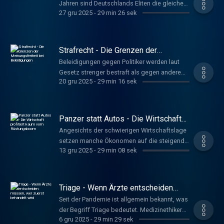
Jahren sind Deutschlands Eliten die gleichen
27 gru 2025
-
29 min 26 sek
geblieben. Der Soziologe Michael Hartmann
kritisiert, dass nur vier Prozent der
Bevölkerung das Land formen. Er fordert eine
Arbeiterkind-Quote für Vorstände.
Strafrecht - Die Grenzen der
(Erstsendung 19.7.25) Schniederjann, Nils
Meinungsfreiheit bei Beleidigungen
Beleidigungen gegen Politiker werden laut
www.deutschlandfunkkultur.de, Tacheles
Gesetz strenger bestraft als gegen andere
20 gru 2025
-
29 min 16 sek
Menschen. Müssten nicht gerade
Spitzenpolitiker harsche Kritik aushalten?
Strafrechtlerin Susanne Beck warnt: Ohne
klare Grenzen könnten Betroffene
Panzer statt Autos - Die Wirtschaft
verstummen. Hoffmeister, Anna
profitiert kaum vom Rüstungsboom
Angesichts der schwierigen Wirtschaftslage
www.deutschlandfunkkultur.de, Tacheles
setzen manche Ökonomen auf die steigende
13 gru 2025
-
29 min 08 sek
Produktion von Rüstungsgütern. Doch das
lohnt sich volkswirtschaftlich kaum, sagt der
Wirtschaftsexperte Patrick Kaczmarczyk. Das
Geld sei anderswo besser angelegt.
Triage - Wenn Ärzte entscheiden
Schniederjann, Nils
müssen, wer zuerst behandelt wird
Seit der Pandemie ist allgemein bekannt, was
www.deutschlandfunkkultur.de, Tacheles
der Begriff Triage bedeutet. Medizinethiker
6 gru 2025
-
29 min 29 sek
Georg Marckman hat an einer Leitlinie