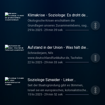
mitgearbeitet, die in so einem Fall
Orientierung geben soll. Mehr Intensivbetten
vorzuhalten, sei allerdings keine Lösung.
Klimakrise - Soziologe: Es droht der
Hoffmeister, Anna
gesellschaftliche Zusammenbruch
Ökologische Krisen erschüttern die
www.deutschlandfunkkultur.de, Tacheles
Grundlagen unseres Zusammenlebens, sagt
29 lis 2025
-
29 min 39 sek
der Soziologe Frank Adloff. Angesichts der
existenziellen Gefahren des Klimawandels
sei es deswegen notwendig, einen radikalen
Systemwandel einzuleiten. Hoffmeister, Anna
Aufstand in der Union - Was hält die
www.deutschlandfunkkultur.de, Tacheles
Partei noch zusammen?
Schniederjann, Nils
www.deutschlandfunkkultur.de, Tacheles
22 lis 2025
-
29 min 33 sek
Soziologe Sznaider - Linker
Antisemitismus hat Tradition
Seit der Staatsgründung gibt es Stimmen,
Israel sei ein europäisches, kolonialistisches
15 lis 2025
-
29 min 52 sek
Projekt. Immer wieder greifen Linke diese
Argumentation auf, sagt der israelische
Soziologe Natan Sznaider. Die Ursprünge des