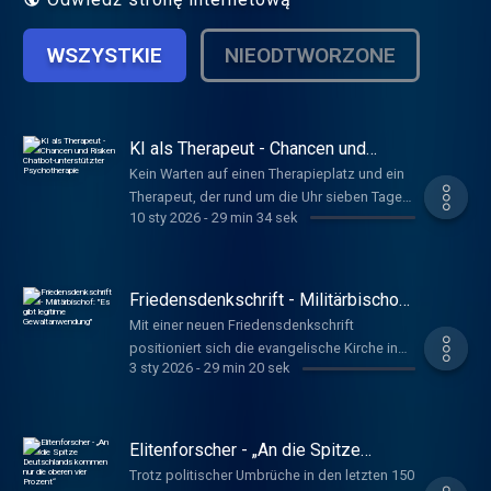
WSZYSTKIE
NIEODTWORZONE
KI als Therapeut - Chancen und
Risiken Chatbot-unterstützter
Kein Warten auf einen Therapieplatz und ein
Psychotherapie
Therapeut, der rund um die Uhr sieben Tage
10 sty 2026
-
29 min 34 sek
die Woche ansprechbar ist: KI kann eine
Chance sein, die Patientenversorgung zu
verbessern. Doch können solche digitalen
Angebote den Therapeuten ersetzen?
Friedensdenkschrift - Militärbischof:
Hoffmeister, Anna
"Es gibt legitime Gewaltanwendung"
Mit einer neuen Friedensdenkschrift
www.deutschlandfunkkultur.de, Tacheles
positioniert sich die evangelische Kirche in
3 sty 2026
-
29 min 20 sek
Deutschland neu. Statt unbedingtem
Pazifismus prägt Realismus das neue
Programm, sagt der Militärbischof der
Bundeswehr, Bernhard Felmberg. Nils
Elitenforscher - „An die Spitze
Schniederjann
Deutschlands kommen nur die
Trotz politischer Umbrüche in den letzten 150
oberen vier Prozent“
www.deutschlandfunkkultur.de, Tacheles