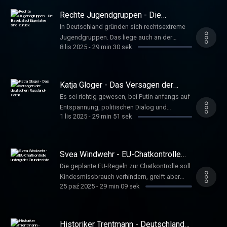
Vorwurfs reichen lange zurück. Führer,
Rechte Jugendgruppen - Die
Susanne www.deutschlandfunkkultur.de,
Baseballschlägerjahre sind zurück
In Deutschland gründen sich rechtsextreme
Tacheles
Jugendgruppen. Das liege auch an der
8 lis 2025
-
29 min 30 sek
Normalisierung solcher Positionen in der
Gesellschaft, sagt Sozialwissenschaftler
David Begrich. Jugendliche müssten wieder
mehr Selbstwirksamkeit erfahren.
Katja Gloger - Das Versagen der
Hoffmeister, Anna
deutschen Russland-Politik
Es sei richtig gewesen, bei Putin anfangs auf
www.deutschlandfunkkultur.de, Tacheles
Entspannung, politischen Dialog und
1 lis 2025
-
29 min 51 sek
wirtschaftliche Zusammenarbeit zu setzen,
sagt Russland-Expertin Katja Gloger.
Spätestens mit der Annexion der Krim sei
dieser Ansatz aber gescheitert gewesen.
Svea Windwehr - EU-Chatkontrolle
Schröder, Gerhard
untergräbt Grundrechte
Die geplante EU-Regeln zur Chatkontrolle soll
www.deutschlandfunkkultur.de, Tacheles
Kindesmissbrauch verhindern, greift aber
25 paź 2025
-
29 min 09 sek
auch in Grundrechte ein. Svea Windwehr, Co-
Vorsitzende des Zentrums für digitalen
Fortschritt, betont die Bedeutung
vertraulicher Kommunikation. Hoffmeister,
Historiker Trentmann - Deutschland