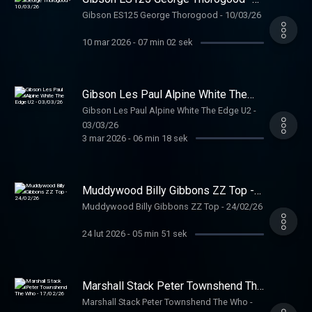
10/03/26
Gibson ES125 George Thorogood - 10/03/26
10 mar 2026
-
07 min 02 sek
Gibson Les Paul Alpine White The
Edge U2 - 03/03/26
Gibson Les Paul Alpine White The Edge U2 -
03/03/26
3 mar 2026
-
06 min 18 sek
Muddywood Billy Gibbons ZZ Top -
24/02/26
Muddywood Billy Gibbons ZZ Top - 24/02/26
24 lut 2026
-
05 min 51 sek
Marshall Stack Peter Townshend The
Who - 17/02/26
Marshall Stack Peter Townshend The Who -