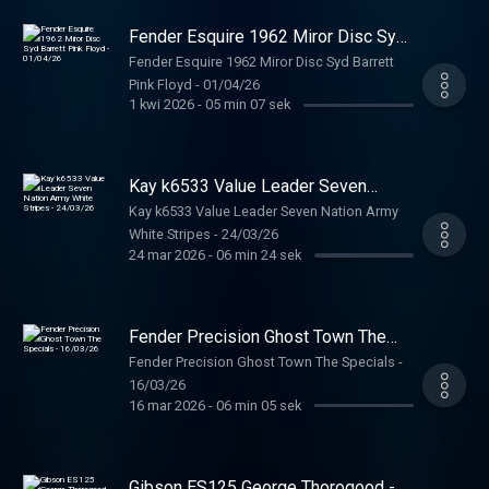
Fender Esquire 1962 Miror Disc Syd
Barrett Pink Floyd - 01/04/26
Fender Esquire 1962 Miror Disc Syd Barrett
Pink Floyd - 01/04/26
1 kwi 2026
-
05 min 07 sek
Kay k6533 Value Leader Seven
Nation Army White Stripes -
Kay k6533 Value Leader Seven Nation Army
24/03/26
White Stripes - 24/03/26
24 mar 2026
-
06 min 24 sek
Fender Precision Ghost Town The
Specials - 16/03/26
Fender Precision Ghost Town The Specials -
16/03/26
16 mar 2026
-
06 min 05 sek
Gibson ES125 George Thorogood -