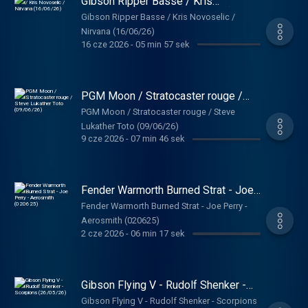
Gibson Ripper Basse / Kris
Novoselic / Nirvana (16/06/26)
Gibson Ripper Basse / Kris Novoselic /
Nirvana (16/06/26)
16 cze 2026
-
05 min 57 sek
PGM Moon / Stratocaster rouge /
Steve Lukather Toto (09/06/26)
PGM Moon / Stratocaster rouge / Steve
Lukather Toto (09/06/26)
9 cze 2026
-
07 min 46 sek
Fender Warmorth Burned Strat - Joe
Perry - Aerosmith (020625)
Fender Warmorth Burned Strat - Joe Perry -
Aerosmith (020625)
2 cze 2026
-
06 min 17 sek
Gibson Flying V - Rudolf Shenker -
Scorpions (26/05/26)
Gibson Flying V - Rudolf Shenker - Scorpions