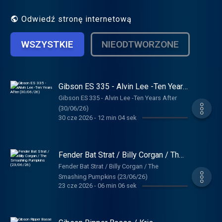
Odwiedź stronę internetową
WSZYSTKIE
NIEODTWORZONE
Gibson ES 335 - Alvin Lee -Ten Years
After (30/06/26)
Gibson ES 335 - Alvin Lee -Ten Years After
(30/06/26)
30 cze 2026
-
12 min 04 sek
Fender Bat Strat / Billy Corgan / The
Smashing Pumpkins (23/06/26)
Fender Bat Strat / Billy Corgan / The
Smashing Pumpkins (23/06/26)
23 cze 2026
-
06 min 06 sek