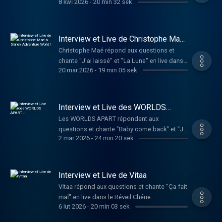
8 kwi 2026
-
20 min 32 sek
Réveil Chérie.
Interview et Live de Christophe Maé
à Disney Adventure World !
Christophe Maé répond aux questions et
chante "J'ai laissé" et "La Lune" en live dans
20 mar 2026
-
19 min 05 sek
le Réveil Chérie.
Interview et Live des WORLDS
APART !
Les WORLDS APART répondent aux
questions et chante "Baby come back" et "Je
2 mar 2026
-
24 min 20 sek
te donne" en live dans le Réveil Chérie.
Interview et Live de Vitaa
Vitaa répond aux questions et chante "Ça fait
mal" en live dans le Réveil Chérie.
6 lut 2026
-
20 min 03 sek