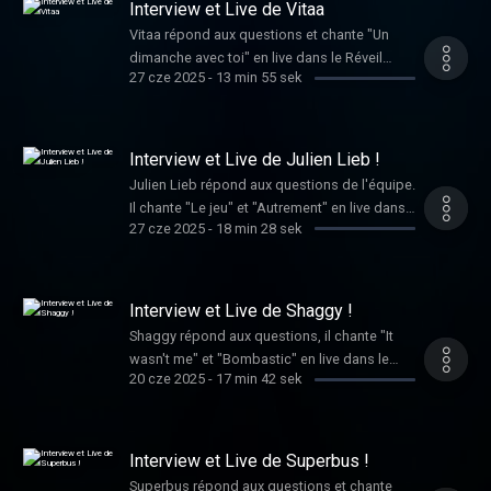
Interview et Live de Vitaa
Vitaa répond aux questions et chante "Un
dimanche avec toi" en live dans le Réveil
27 cze 2025
-
13 min 55 sek
Chérie.
Interview et Live de Julien Lieb !
Julien Lieb répond aux questions de l'équipe.
Il chante "Le jeu" et "Autrement" en live dans
27 cze 2025
-
18 min 28 sek
le Réveil Chérie.
Interview et Live de Shaggy !
Shaggy répond aux questions, il chante "It
wasn't me" et "Bombastic" en live dans le
20 cze 2025
-
17 min 42 sek
Réveil Chérie.
Interview et Live de Superbus !
Superbus répond aux questions et chante