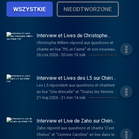
WSZYSTKIE
NIEODTWORZONE
Interview et Lives de Christophe
Willem sur Chérie FM
Christophe Willem répond aux questions et
chante en live "PS Je t'aime" et son nouveau
26 cze 2026
-
20 min 10 sek
single "Systaime"
Interview et Lives des L5 sur Chérie
FM
Les L5 répondent aux questions et chantent
en live "Une étincelle" et "Toutes les femmes
21 maj 2026
-
21 min 14 sek
de ta vie"
Interview et Live de Zaho sur Chérie
FM
Zaho répond aux questions et chante 'C'est
Chelou" et "Comme Caroline" en live dans le