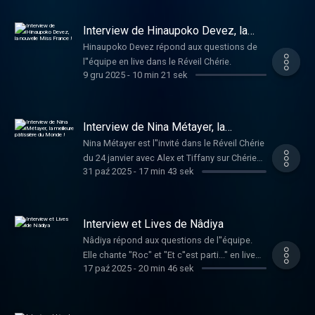
Interview de Hinaupoko Devez, la
nouvelle Miss France !
Hinaupoko Devez répond aux questions de
l''équipe en live dans le Réveil Chérie.
9 gru 2025
-
10 min 21 sek
Interview de Nina Métayer, la
meilleure pâtissière du Monde !
Nina Métayer est l''invité dans le Réveil Chérie
du 24 janvier avec Alex et Tiffany sur Chérie
31 paź 2025
-
17 min 43 sek
FM ! Elle répond aux questions dans le Réveil
Chérie.
Interview et Lives de Nâdiya
Nâdiya répond aux questions de l''équipe.
Elle chante "Roc" et "Et c''est parti..." en live
17 paź 2025
-
20 min 46 sek
dans le Réveil Chérie.