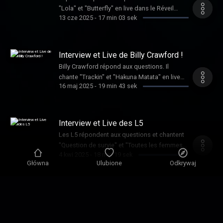
"Lola" et "Butterfly" en live dans le Réveil
13 cze 2025
-
17 min 03 sek
Chérie.
Interview et Live de Billy Crawford !
Billy Crawford répond aux questions. Il
chante "Trackin" et "Hakuna Matata" en live
16 maj 2025
-
19 min 43 sek
dans le Réveil Chérie.
Interview et Live des L5
Les L5 répondent aux questions et chantent
"Question de survie" et "Toutes les femmes
4 kwi 2025
-
18 min 19 sek
de ta vie" en live dans le Réveil Chérie.
Główna
Ulubione
Odkrywaj
Interview et Live d'Akon
Akon répond aux questions et chante
"Beautiful Day" en live dans le Réveil Chérie.