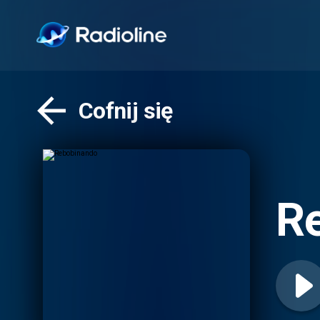
Cofnij się
R