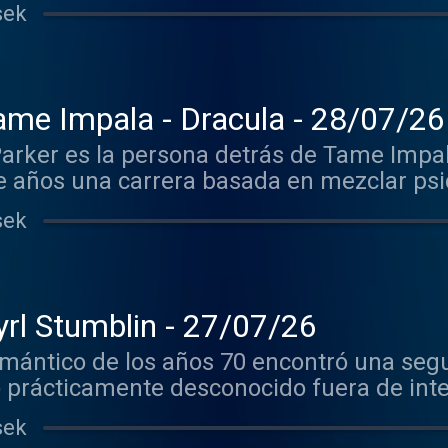
& Hell, publicado en 202
sek
ame Impala - Dracula - 28/07/26
 Parker es la persona detrás de Tame Imp
 años una carrera basada en mezclar psic
sek
rl Stumblin - 27/07/26
omántico de los años 70 encontró una seg
 prácticamente desconocido fuera de inte
e Cyril del gran Stumblin’ In recupera el 
sek
Quatro.