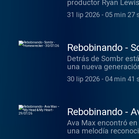
productor Ryan Lewis
himnos del hip hop d
31 lip 2026
-
05 min 27 
Rebobinando - S
Detrás de Sombr está
una nueva generación 
30 lip 2026
-
04 min 41 
Rebobinando - A
Ava Max encontró en 
una melodía reconocib