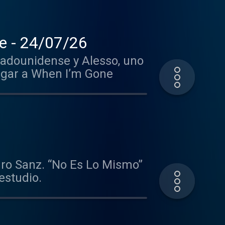
ry, When I’m Gone - 24/07/26
stadounidense y Alesso, uno
lugar a When I’m Gone
dro Sanz. “No Es Lo Mismo”
estudio.