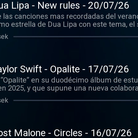
a Lipa - New rules - 20/07/26
las canciones mas recordadas del verano d
o estrella de Dua Lipa con este tema, el
blicado unos meses antes.
sek
ylor Swift - Opalite - 17/07/26
 “Opalite” en su duodécimo álbum de estud
 en 2025, y que supune una nueva colabora
ck, responsables de algunos de los mayore
sek
st Malone - Circles - 16/07/26