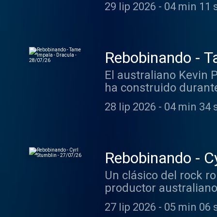
álbum debut, Heaven 
29 lip 2026
-
04 min 11 
Rebobinando - T
El australiano Kevin
ha construido durante
experimental.
28 lip 2026
-
04 min 34 
Rebobinando - Cy
Un clásico del rock r
productor australiano
electrónica a cargo d
27 lip 2026
-
05 min 06 
Chris Norman y Suzi 