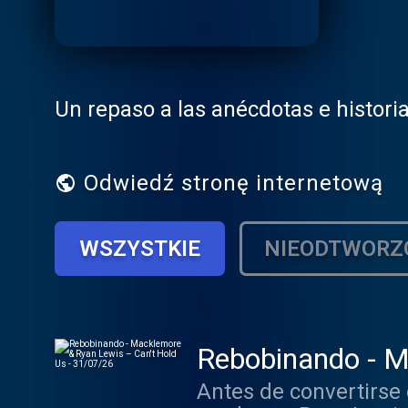
Un repaso a las anécdotas e histori
Odwiedź stronę internetową
WSZYSTKIE
NIEODTWORZ
Rebobinando - M
Antes de convertirse