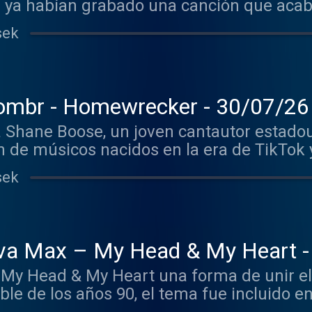
 ya habían grabado una canción que acaba
e la década.
sek
ombr - Homewrecker - 30/07/26
 Shane Boose, un joven cantautor estado
de músicos nacidos en la era de TikTok y
sek
va Max – My Head & My Heart -
My Head & My Heart una forma de unir el 
le de los años 90, el tema fue incluido e