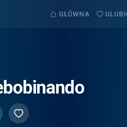
GŁÓWNA
ULUB
ebobinando