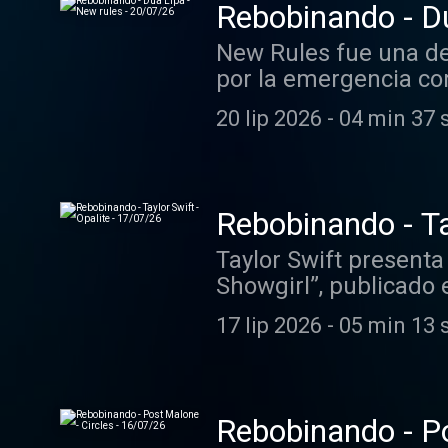
Rebobinando - Du
New Rules fue una de 
por la emergencia com
debut homónimo y pu
20 lip 2026
-
04 min 37 
Rebobinando - Ta
Taylor Swift presenta
Showgirl”, publicado
Max Martin y Shellba
17 lip 2026
-
05 min 13 
contemporáneo.
Rebobinando - Po