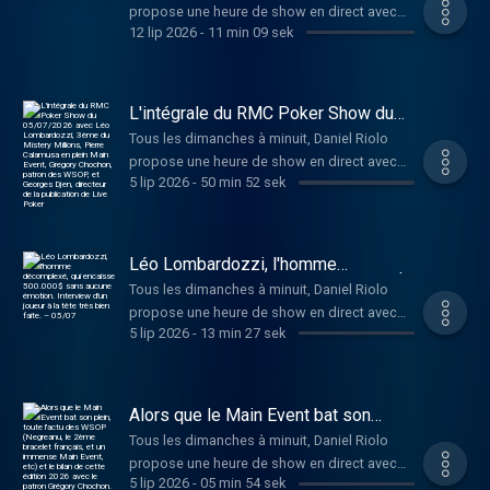
propose une heure de show en direct avec
12 lip 2026
-
11 min 09 sek
Moundir Zoughari pour les passionnés de
poker. Conseils d'un joueur professionnel,
actualité, tournois... Votre rendez-vous poker,
sur RMC !
L'intégrale du RMC Poker Show du
05/07/2026 avec Léo Lombardozzi,
Tous les dimanches à minuit, Daniel Riolo
3ème du Mistery Millions, Pierre
propose une heure de show en direct avec
Calamusa en plein Main Event,
Gregory Chochon, patron des WSOP,
5 lip 2026
-
50 min 52 sek
Moundir Zoughari pour les passionnés de
et Georges Djen, directeur de la
poker. Conseils d'un joueur professionnel,
publication de Live Poker
actualité, tournois... Votre rendez-vous poker,
sur RMC !
Léo Lombardozzi, l'homme
décomplexé, qui encaisse 500.000$
Tous les dimanches à minuit, Daniel Riolo
sans aucune émotion. Interview d'un
propose une heure de show en direct avec
joueur à la tête très bien faite. –
05/07
5 lip 2026
-
13 min 27 sek
Moundir Zoughari pour les passionnés de
poker. Conseils d'un joueur professionnel,
actualité, tournois... Votre rendez-vous poker,
sur RMC !
Alors que le Main Event bat son
plein, toute l'actu des WSOP
Tous les dimanches à minuit, Daniel Riolo
(Negreanu, le 2ème bracelet français,
propose une heure de show en direct avec
et un immense Main Event, etc) et le
bilan de cette édition 2026 avec le
5 lip 2026
-
05 min 54 sek
Moundir Zoughari pour les passionnés de