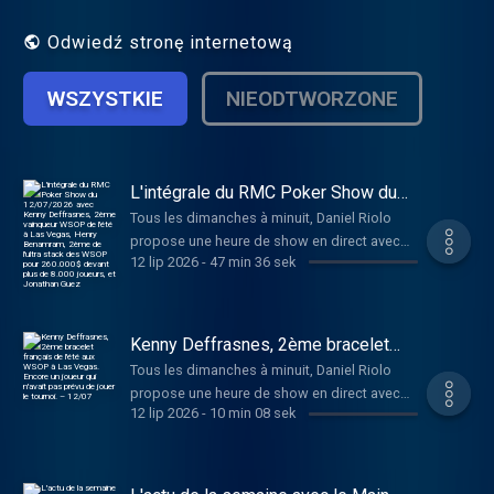
France. RMC Poker Show avec Daniel Riolo,
le dimanche de minuit à 1h.
Odwiedź stronę internetową
WSZYSTKIE
NIEODTWORZONE
L'intégrale du RMC Poker Show du
12/07/2026 avec Kenny Deffrasnes,
Tous les dimanches à minuit, Daniel Riolo
2ème vainqueur WSOP de l'été à Las
propose une heure de show en direct avec
Vegas, Henry Benamram, 2ème de
l'ultra stack des WSOP pour
12 lip 2026
-
47 min 36 sek
Moundir Zoughari pour les passionnés de
260.000$ devant plus de 8.000
poker. Conseils d'un joueur professionnel,
joueurs, et Jonathan Guez
actualité, tournois... Votre rendez-vous poker,
sur RMC !
Kenny Deffrasnes, 2ème bracelet
français de l'été aux WSOP à Las
Tous les dimanches à minuit, Daniel Riolo
Vegas. Encore un joueur qui n'avait
propose une heure de show en direct avec
pas prévu de jouer le tournoi. –
12/07
12 lip 2026
-
10 min 08 sek
Moundir Zoughari pour les passionnés de
poker. Conseils d'un joueur professionnel,
actualité, tournois... Votre rendez-vous poker,
sur RMC !