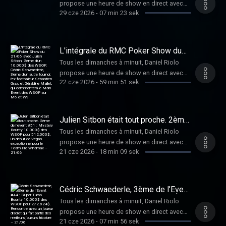
propose une heure de show en direct avec
29 cze 2026
-
07 min 23 sek
Moundir Zoughari pour les passionnés de
poker. Conseils d'un joueur professionnel,
actualité, tournois... Votre rendez-vous poker,
sur RMC !
L'intégrale du RMC Poker Show du
21/06 avec Julien Sitbon, 2ème d'un
Tous les dimanches à minuit, Daniel Riolo
10.000$ des WSOP, Cédric
propose une heure de show en direct avec
Schwaederle, 3ème d'un autre
tournoi, l'ex-footballeur Sébastien
22 cze 2026
-
59 min 51 sek
Moundir Zoughari pour les passionnés de
Grax, et Géraldine Maillet, qui
poker. Conseils d'un joueur professionnel,
commentera le Main Event des
actualité, tournois... Votre rendez-vous poker,
WSOP sur M6 et W9
sur RMC !
Julien Sitbon était tout proche. 2ème
de l’event #51 : Mystery Bounty
Tous les dimanches à minuit, Daniel Riolo
10.000$ des WSOP pour 512.000$.
propose une heure de show en direct avec
Un début de Vegas exceptionnel
pour le Team Pro Winamax – 21/06
21 cze 2026
-
18 min 09 sek
Moundir Zoughari pour les passionnés de
poker. Conseils d'un joueur professionnel,
actualité, tournois... Votre rendez-vous poker,
sur RMC !
Cédric Schwaederle, 3ème de l’Event
#44 : Super Turbo Bounty 10.000$
Tous les dimanches à minuit, Daniel Riolo
des WSOP pour 272.824$. Rencontre
propose une heure de show en direct avec
avec un joueur discret qui fait partie
des meilleurs joueurs tricolore –
21 cze 2026
-
07 min 56 sek
Moundir Zoughari pour les passionnés de