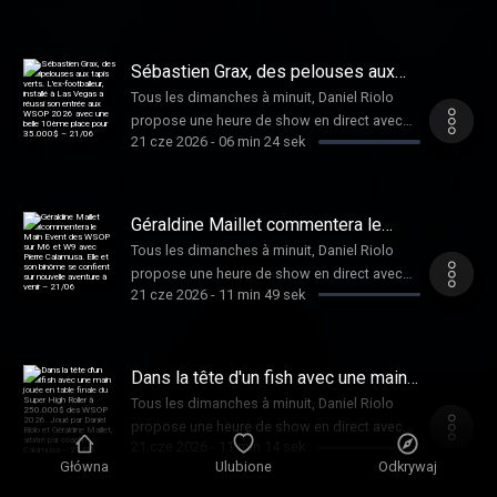
21/06
poker. Conseils d'un joueur professionnel,
actualité, tournois... Votre rendez-vous poker,
sur RMC !
Sébastien Grax, des pelouses aux
tapis verts. L'ex-footballeur, installé
Tous les dimanches à minuit, Daniel Riolo
à Las Vegas a réussi son entrée aux
propose une heure de show en direct avec
WSOP 2026 avec une belle 10ème
place pour 35.000$ – 21/06
21 cze 2026
-
06 min 24 sek
Moundir Zoughari pour les passionnés de
poker. Conseils d'un joueur professionnel,
actualité, tournois... Votre rendez-vous poker,
sur RMC !
Géraldine Maillet commentera le
Main Event des WSOP sur M6 et W9
Tous les dimanches à minuit, Daniel Riolo
avec Pierre Calamusa. Elle et son
propose une heure de show en direct avec
binôme se confient sur nouvelle
aventure à venir – 21/06
21 cze 2026
-
11 min 49 sek
Moundir Zoughari pour les passionnés de
poker. Conseils d'un joueur professionnel,
actualité, tournois... Votre rendez-vous poker,
sur RMC !
Dans la tête d'un fish avec une main
jouée en table finale du Super High
Tous les dimanches à minuit, Daniel Riolo
Roller à 250.000$ des WSOP 2026.
propose une heure de show en direct avec
Joué par Daniel Riolo et Géraldine
Maillet, arbitré par coach Calamusa –
21 cze 2026
-
11 min 14 sek
Moundir Zoughari pour les passionnés de
21/06
Główna
Ulubione
Odkrywaj
poker. Conseils d'un joueur professionnel,
actualité, tournois... Votre rendez-vous poker,