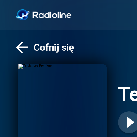
Cofnij się
T