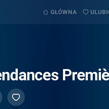
GŁÓWNA
ULUB
endances Premiè