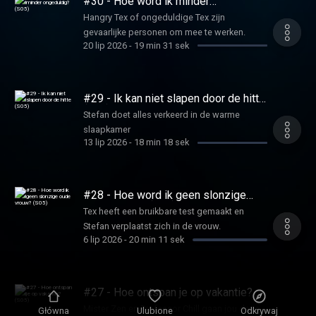
#30 - Hoe word ik minder
Gimbrère.
ongeduldig? (S05)
Hangry Tex of ongeduldige Tex zijn
gevaarlijke personen om mee te werken.
20 lip 2026
-
19 min 31 sek
#29 - Ik kan niet slapen door de hitte
(S05)
Stefan doet alles verkeerd in de warme
slaapkamer
13 lip 2026
-
18 min 18 sek
#28 - Hoe word ik geen slonzige
oude vrouw? (S05)
Tex heeft een bruikbare test gemaakt en
Stefan verplaatst zich in de vrouw.
6 lip 2026
-
20 min 11 sek
#27 - Hoe ontspan je op vakantie?
(S05)
Mister Zen en Professor Chill gaan jou deze
Główna
Ulubione
Odkrywaj