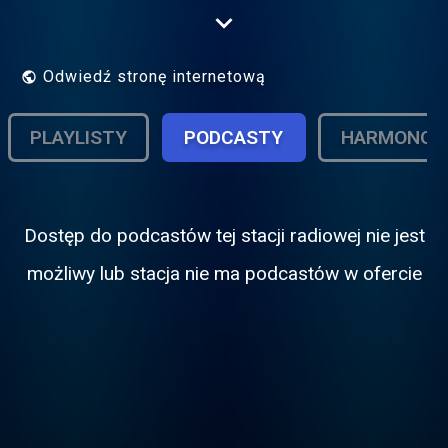
Cambridge 105 is the Community Radio
Project for the city of Cambridge. Listen on
105FM in Cambridge or online at
http://www.cambridge105.fm/listen
Odwiedź stronę internetową
PLAYLISTY
PODCASTY
HARMONOG
Dostęp do podcastόw tej stacji radiowej nie jest
możliwy lub stacja nie ma podcastόw w ofercie