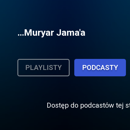
…Muryar Jama'a
PLAYLISTY
PODCASTY
Dostęp do podcastόw tej st